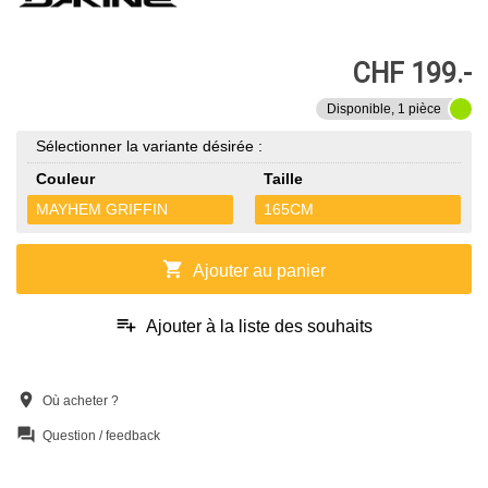
CHF 199.-
Disponible, 1 pièce
Sélectionner la variante désirée :
Couleur
Taille
MAYHEM GRIFFIN
165CM
shopping_cart
Ajouter au panier
playlist_add
Ajouter à la liste des souhaits
location_on
Où acheter ?
question_answer
Question / feedback