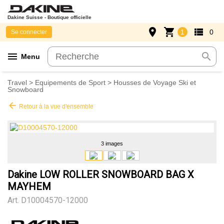
Dakine Suisse - Boutique officielle
place
shopping_cart
view_list
1
0
Se connecter
menu
search
Menu
Travel
>
Equipements de Sport
>
Housses de Voyage Ski et
Snowboard
arrow_back
Retour à la vue d'ensemble
3 images
Dakine LOW ROLLER SNOWBOARD BAG X
MAYHEM
Art.
D10004570-12000