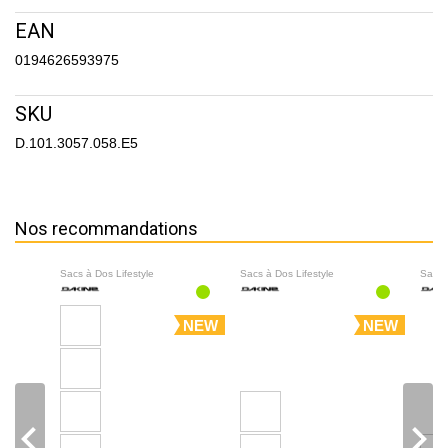
EAN
0194626593975
SKU
D.101.3057.058.E5
Nos recommandations
Sacs à Dos Lifestyle
Sacs à Dos Lifestyle
Sacs 
NEW
NEW
navigate_before
navigate_next