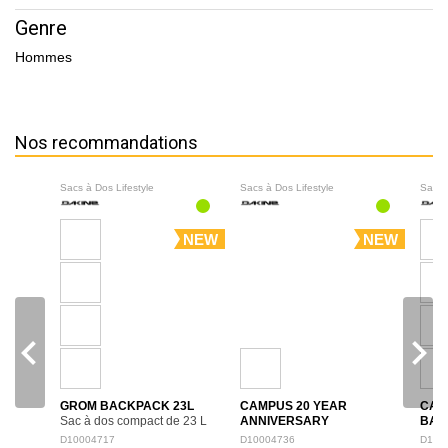
Genre
Hommes
Nos recommandations
Sacs à Dos Lifestyle
Sacs à Dos Lifestyle
Sacs 
NEW
NEW
navigate_before
navigate_next
GROM BACKPACK 23L
CAMPUS 20 YEAR
CAM
Sac à dos compact de 23 L
ANNIVERSARY
BAC
adapté aux jeunes
BACKPACK 28L
Le sac à
polyv
D10004717
D10004736
D100