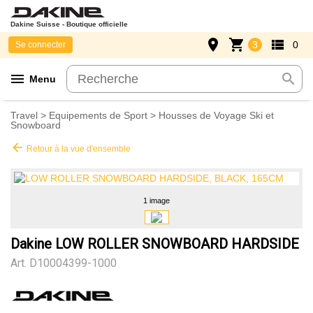
Dakine Suisse - Boutique officielle
place
shopping_cart
view_list
3
0
Se connecter
menu
search
Menu
Travel
>
Equipements de Sport
>
Housses de Voyage Ski et
Snowboard
arrow_back
Retour à la vue d'ensemble
1 image
Dakine LOW ROLLER SNOWBOARD HARDSIDE
Art.
D10004399-1000