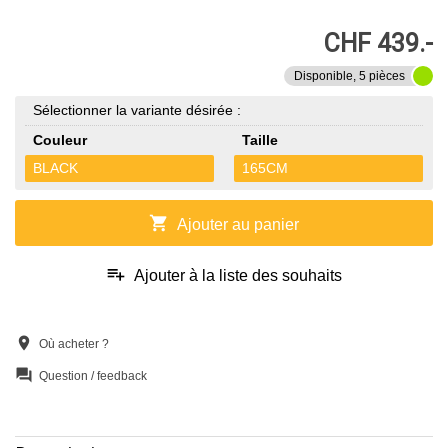
CHF 439.-
Disponible, 5 pièces
Sélectionner la variante désirée :
Couleur
Taille
BLACK
165CM
shopping_cart
Ajouter au panier
playlist_add
Ajouter à la liste des souhaits
location_on
Où acheter ?
question_answer
Question / feedback