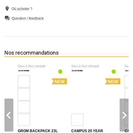
location_on
Où acheter ?
question_answer
Question / feedback
Nos recommandations
Sacs à Dos Lifestyle
Sacs à Dos Lifestyle
Sacs 
NEW
NEW
navigate_before
navigate_next
GROM BACKPACK 23L
CAMPUS 20 YEAR
CAM