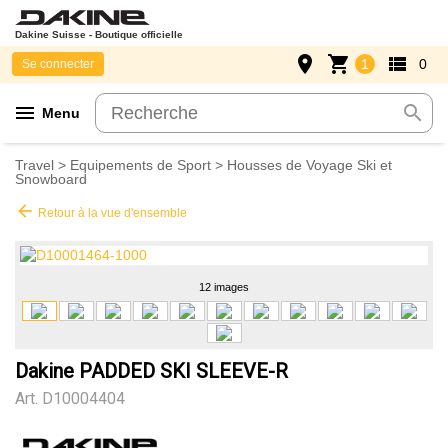
Dakine Suisse - Boutique officielle
place
shopping_cart
view_list
1
0
Se connecter
menu
search
Menu
Travel
>
Equipements de Sport
>
Housses de Voyage Ski et
Snowboard
arrow_back
Retour à la vue d'ensemble
12 images
Dakine PADDED SKI SLEEVE-R
Art.
D10004404