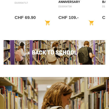
ANNIVERSARY
BAC
D10004717
BACKPACK 28L
D10004736
D100
CHF 69.90
CHF 109.-
CH
shopping_cart
shopping_cart