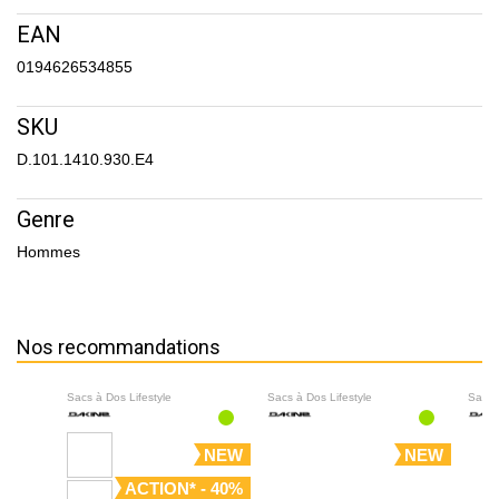
EAN
0194626534855
SKU
D.101.1410.930.E4
Genre
Hommes
Nos recommandations
Sacs à Dos Lifestyle
Sacs à Dos Lifestyle
Sacs 
NEW
NEW
ACTION* - 40%