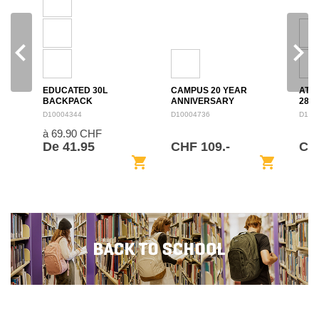
navigate_before
navigate_next
EDUCATED 30L
CAMPUS 20 YEAR
ATL
BACKPACK
ANNIVERSARY
28L
BACKPACK 28L
D10004344
D10004736
D100
à 69.90 CHF
De 41.95
CHF 109.-
CH
shopping_cart
shopping_cart