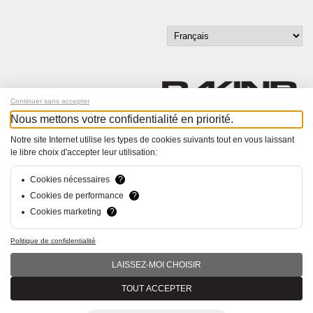
Continuer sans accepter
Nous mettons votre confidentialité en priorité.
Inscrivez-vous à notre newsletter !
Notre site Internet utilise les types de cookies suivants tout en vous laissant
le libre choix d'accepter leur utilisation:
© Bucher+Walt 2011-2026
Tous droits réservés - Informations non contractuelles
Cookies nécessaires
?
Conditions générales
Cookies de performance
?
Politique de Confidentialité
Cookies marketing
?
Conception et réalisation :
hsolutions.ch
Politique de confidentialité
LAISSEZ-MOI CHOISIR
TOUT ACCEPTER