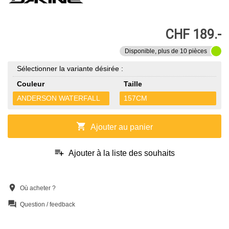
CHF 189.-
Disponible, plus de 10 pièces
Sélectionner la variante désirée :
Couleur
Taille
ANDERSON WATERFALL
157CM
shopping_cart
Ajouter au panier
playlist_add
Ajouter à la liste des souhaits
location_on
Où acheter ?
question_answer
Question / feedback