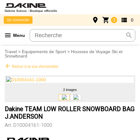
Dakine Suisse - Boutique officielle
place
shopping_cart
view_list
3
0
Se connecter
menu
search
Menu
Travel
>
Equipements de Sport
>
Housses de Voyage Ski et
Snowboard
arrow_back
Retour à la vue d'ensemble
2 images
Dakine TEAM LOW ROLLER SNOWBOARD BAG
J.ANDERSON
Art.
D10004161-1000