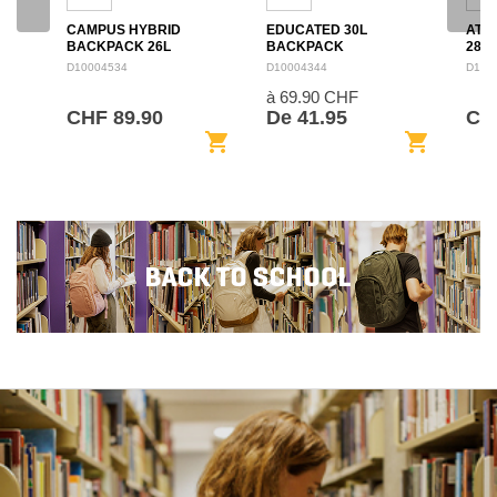
CAMPUS HYBRID
EDUCATED 30L
ATL
BACKPACK 26L
BACKPACK
28L
D10004534
D10004344
D100
à 69.90 CHF
CHF 89.90
De 41.95
CH
shopping_cart
shopping_cart