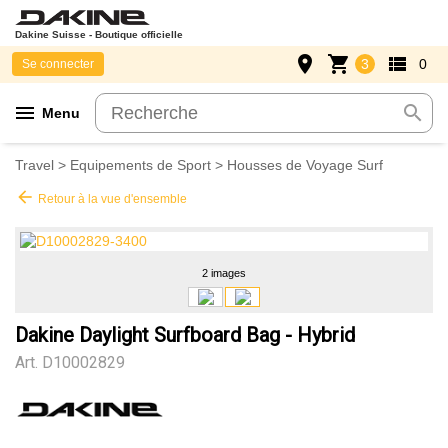
Dakine Suisse - Boutique officielle
place
shopping_cart
view_list
3
0
Se connecter
menu
search
Menu
Travel
>
Equipements de Sport
>
Housses de Voyage Surf
arrow_back
Retour à la vue d'ensemble
2 images
Dakine Daylight Surfboard Bag - Hybrid
Art.
D10002829