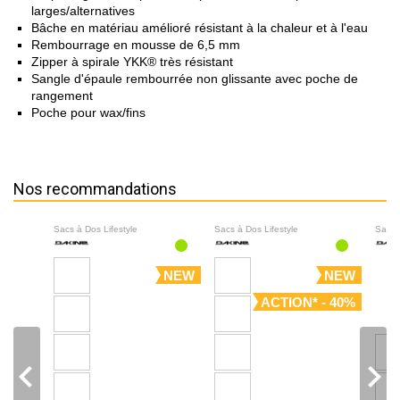
larges/alternatives
Bâche en matériau amélioré résistant à la chaleur et à l'eau
Rembourrage en mousse de 6,5 mm
Zipper à spirale YKK® très résistant
Sangle d'épaule rembourrée non glissante avec poche de
rangement
Poche pour wax/fins
Nos recommandations
Sacs à Dos Lifestyle
Sacs à Dos Lifestyle
Sacs 
NEW
NEW
ACTION* - 40%
navigate_before
navigate_next