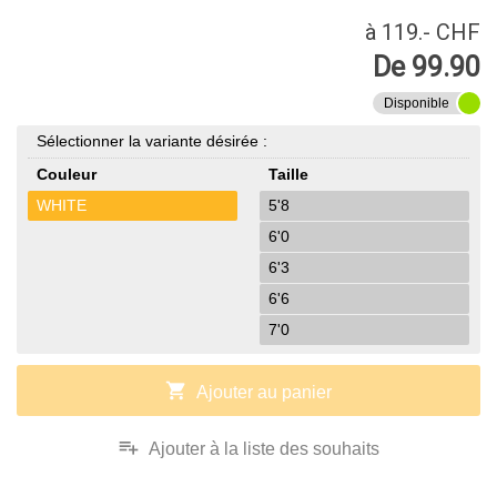
à 119.- CHF
De 99.90
Disponible
Sélectionner la variante désirée :
Couleur
Taille
WHITE
5'8
6'0
6'3
6'6
7'0
shopping_cart
Ajouter au panier
playlist_add
Ajouter à la liste des souhaits