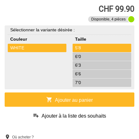
CHF 99.90
Disponible, 4 pièces
Sélectionner la variante désirée :
Couleur
Taille
WHITE
5'8
6'0
6'3
6'6
7'0
shopping_cart
Ajouter au panier
playlist_add
Ajouter à la liste des souhaits
location_on
Où acheter ?