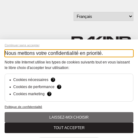
Continuer sans accepter
Nous mettons votre confidentialité en priorité.
Inscrivez-vous à notre newsletter !
Notre site Internet utilise les types de cookies suivants tout en vous laissant
le libre choix d'accepter leur utilisation:
© Bucher+Walt 2011-2026
Tous droits réservés - Informations non contractuelles
Cookies nécessaires
?
Conditions générales
Cookies de performance
?
Politique de Confidentialité
Cookies marketing
?
Conception et réalisation :
hsolutions.ch
Politique de confidentialité
LAISSEZ-MOI CHOISIR
TOUT ACCEPTER