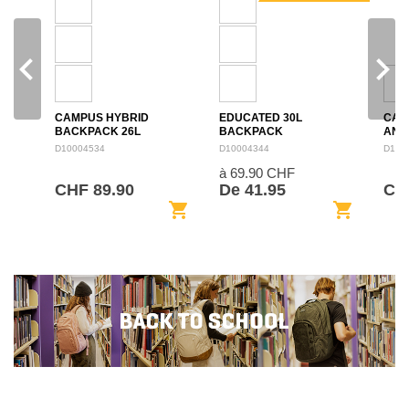
navigate_before
navigate_next
CAMPUS HYBRID
EDUCATED 30L
CAM
BACKPACK 26L
BACKPACK
ANN
BAC
D10004534
D10004344
D100
à 69.90 CHF
CHF 89.90
De 41.95
CHF
shopping_cart
shopping_cart