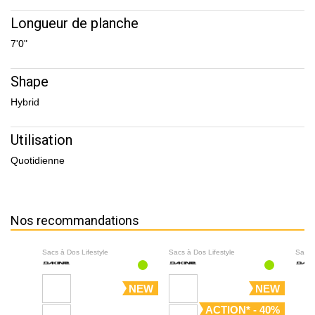
Longueur de planche
7'0"
Shape
Hybrid
Utilisation
Quotidienne
Nos recommandations
Sacs à Dos Lifestyle
Sacs à Dos Lifestyle
Sacs 
NEW
NEW
ACTION* - 40%