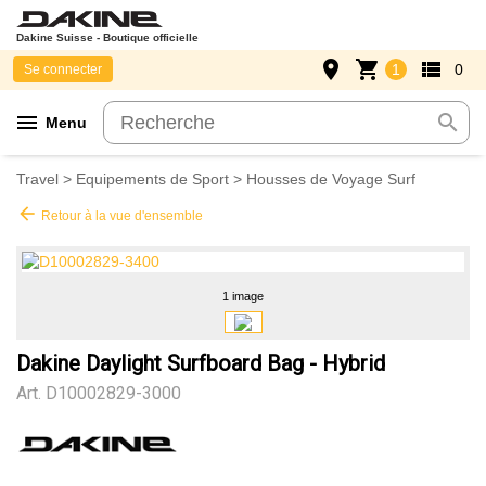
Dakine Suisse - Boutique officielle
place
shopping_cart
view_list
1
0
Se connecter
menu
search
Menu
Travel
>
Equipements de Sport
>
Housses de Voyage Surf
arrow_back
Retour à la vue d'ensemble
1 image
Dakine Daylight Surfboard Bag - Hybrid
Art.
D10002829-3000