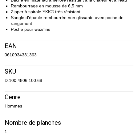
Bâche en matériau amélioré résistant à la chaleur et à l'eau
Rembourrage en mousse de 6,5 mm
Zipper à spirale YKK® très résistant
Sangle d'épaule rembourrée non glissante avec poche de
rangement
Poche pour wax/fins
EAN
0610934331363
SKU
D.100.4806.100.68
Genre
Hommes
Nombre de planches
1