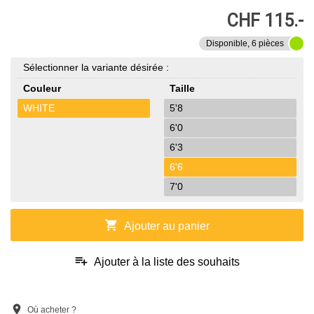
CHF 115.-
Disponible, 6 pièces
Sélectionner la variante désirée :
Couleur
Taille
WHITE
5'8
6'0
6'3
6'6
7'0
shopping_cart
Ajouter au panier
playlist_add
Ajouter à la liste des souhaits
location_on
Où acheter ?