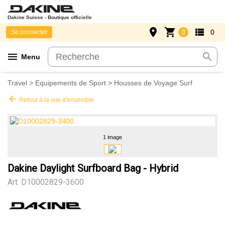
Dakine Suisse - Boutique officielle
place
shopping_cart
view_list
3
0
Se connecter
menu
search
Menu
Travel
>
Equipements de Sport
>
Housses de Voyage Surf
arrow_back
Retour à la vue d'ensemble
1 image
Dakine Daylight Surfboard Bag - Hybrid
Art.
D10002829-3600