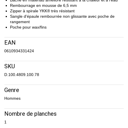
Bâche en matériau amélioré résistant à la chaleur et à l'eau
Rembourrage en mousse de 6,5 mm
Zipper à spirale YKK® très résistant
Sangle d'épaule rembourrée non glissante avec poche de
rangement
Poche pour wax/fins
EAN
0610934331424
SKU
D.100.4809.100.78
Genre
Hommes
Nombre de planches
1