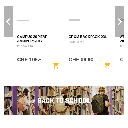
navigate_before
navigate_next
CAMPUS 20 YEAR
GROM BACKPACK 23L
ATL
ANNIVERSARY
28L
D10004717
BACKPACK 28L
D10004736
D100
CHF 109.-
CHF 69.90
CH
shopping_cart
shopping_cart