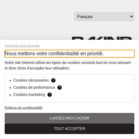
Continuer sans accepter
Nous mettons votre confidentialité en priorité.
Inscrivez-vous à notre newsletter !
Notre site Internet utilise les types de cookies suivants tout en vous laissant
le libre choix d'accepter leur utilisation:
© Bucher+Walt 2011-2026
Tous droits réservés - Informations non contractuelles
Cookies nécessaires
?
Conditions générales
Cookies de performance
?
Politique de Confidentialité
Cookies marketing
?
Conception et réalisation :
hsolutions.ch
Politique de confidentialité
LAISSEZ-MOI CHOISIR
TOUT ACCEPTER