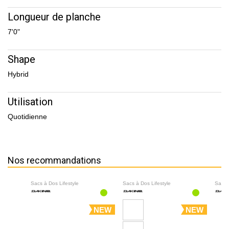
Longueur de planche
7'0"
Shape
Hybrid
Utilisation
Quotidienne
Nos recommandations
Sacs à Dos Lifestyle
Sacs à Dos Lifestyle
Sacs 
NEW
NEW