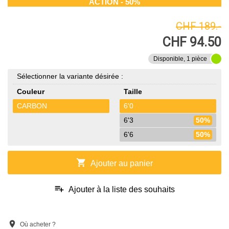
ACTION - 50%
CHF 189.-
CHF 94.50
Disponible, 1 pièce
Sélectionner la variante désirée :
Couleur
Taille
CARBON
6'0
6'3
50%
6'6
50%
shopping_cart
Ajouter au panier
playlist_add
Ajouter à la liste des souhaits
location_on
Où acheter ?