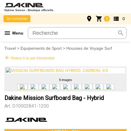
Dakine Suisse - Boutique officielle
place
shopping_cart
view_list
3
0
Se connecter
menu
search
Menu
Travel
>
Equipements de Sport
>
Housses de Voyage Surf
arrow_back
Retour à la vue d'ensemble
9 images
Dakine Mission Surfboard Bag - Hybrid
Art.
D10002841-1200