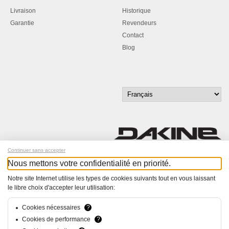
Livraison
Historique
Garantie
Revendeurs
Contact
Blog
Continuer sans accepter
Nous mettons votre confidentialité en priorité.
Inscrivez-vous à notre newsletter !
Notre site Internet utilise les types de cookies suivants tout en vous laissant
le libre choix d'accepter leur utilisation:
© Bucher+Walt 2011-2026
Tous droits réservés - Informations non contractuelles
Conditions générales
Cookies nécessaires
?
Politique de Confidentialité
Cookies de performance
?
Paramètres de consentement