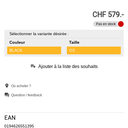
CHF 579.-
Pas en stock
Sélectionner la variante désirée :
Couleur
Taille
BLACK
OS
playlist_add
Ajouter à la liste des souhaits
location_on
Où acheter ?
question_answer
Question / feedback
EAN
0194626551395