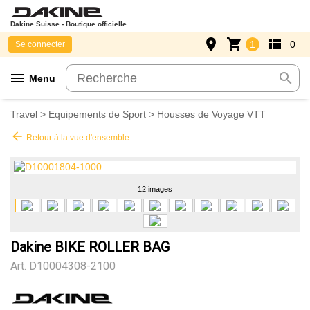
Dakine Suisse - Boutique officielle
place
shopping_cart
view_list
1
0
Se connecter
menu
search
Menu
Travel
>
Equipements de Sport
>
Housses de Voyage VTT
arrow_back
Retour à la vue d'ensemble
12 images
Dakine BIKE ROLLER BAG
Art.
D10004308-2100