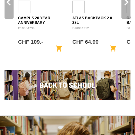
navigate_before
navigate_next
CAMPUS 20 YEAR
ATLAS BACKPACK 2.0
CAM
ANNIVERSARY
28L
BAC
BACKPACK 28L
D10004736
D10004712
D100
CHF 109.-
CHF 64.90
CH
shopping_cart
shopping_cart