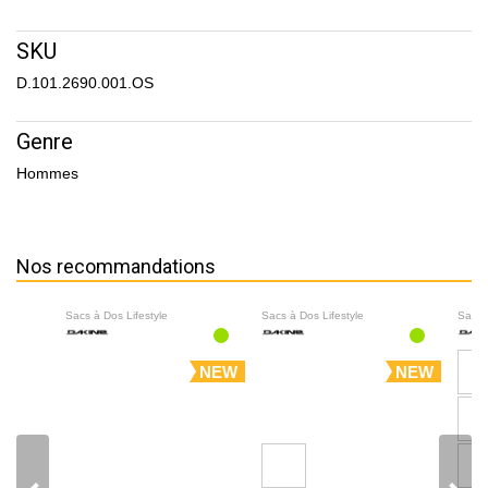
SKU
D.101.2690.001.OS
Genre
Hommes
Nos recommandations
Sacs à Dos Lifestyle
Sacs à Dos Lifestyle
Sacs 
NEW
NEW