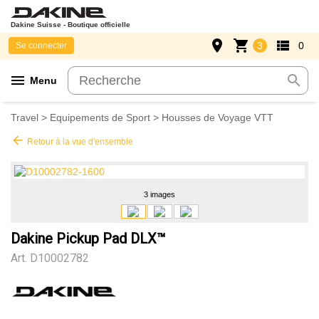
Dakine Suisse - Boutique officielle
place
shopping_cart
view_list
3
0
Se connecter
menu
search
Menu
Travel
>
Equipements de Sport
>
Housses de Voyage VTT
arrow_back
Retour à la vue d'ensemble
3 images
Dakine Pickup Pad DLX™
Art.
D10002782