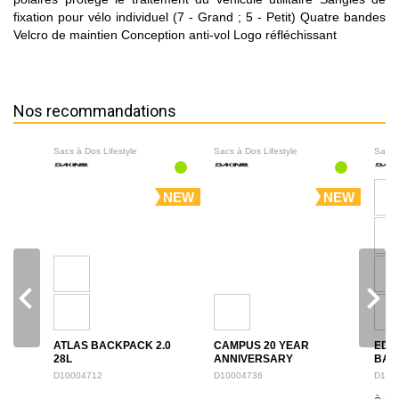
fixation pour vélo individuel (7 - Grand ; 5 - Petit) Quatre bandes
Velcro de maintien Conception anti-vol Logo réfléchissant
Nos recommandations
Sacs à Dos Lifestyle
Sacs à Dos Lifestyle
Sacs 
NEW
NEW
navigate_before
navigate_next
ATLAS BACKPACK 2.0
CAMPUS 20 YEAR
EDU
28L
ANNIVERSARY
BAC
BACKPACK 28L
D10004712
D10004736
D100