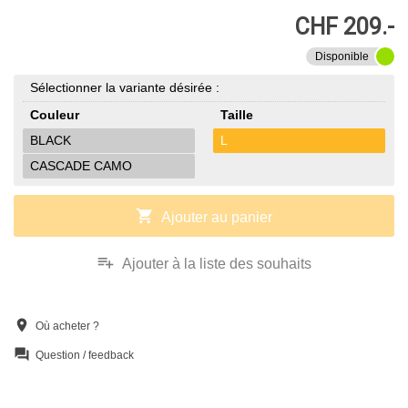
CHF 209.-
Disponible
Sélectionner la variante désirée :
Couleur
Taille
BLACK
L
CASCADE CAMO
shopping_cart
Ajouter au panier
playlist_add
Ajouter à la liste des souhaits
location_on
Où acheter ?
question_answer
Question / feedback