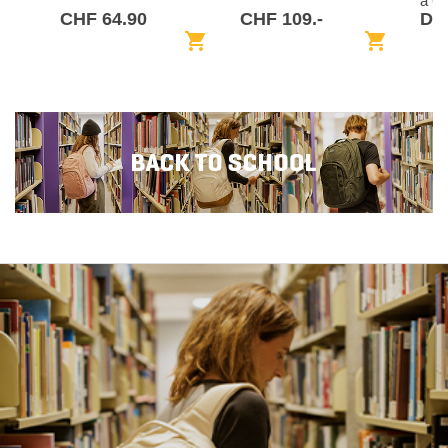
à 6
CHF 64.90
CHF 109.-
De 
shopping_cart
shopping_cart