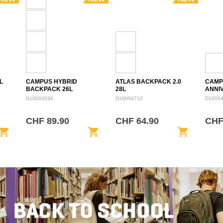
L
CAMPUS HYBRID
ATLAS BACKPACK 2.0
CAMP
BACKPACK 26L
28L
ANNI
BACK
D10004534
D10004712
D1000
CHF 89.90
CHF 64.90
CHF
opping_cart
shopping_cart
shopping_cart