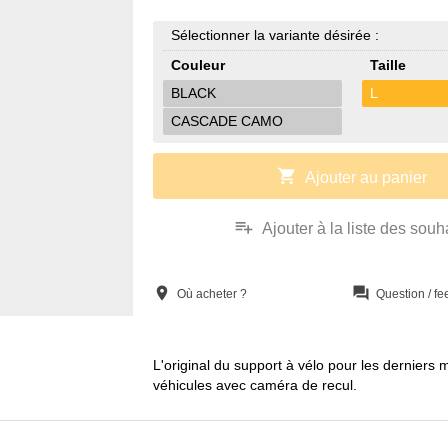
Sélectionner la variante désirée :
Couleur
Taille
BLACK
L
CASCADE CAMO
shopping_cart
Ajouter au panier
playlist_add
Ajouter à la liste des souh
location_on
question_answer
Où acheter ?
Question / f
L'original du support à vélo pour les derniers
véhicules avec caméra de recul.