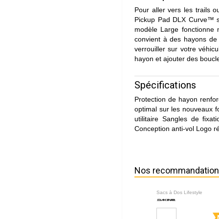
Pour aller vers les trail
Pickup Pad DLX Curve™ s'
modèle Large fonctionne m
convient à des hayons de p
verrouiller sur votre véhic
hayon et ajouter des boucl
Spécifications
Protection de hayon renfo
optimal sur les nouveaux f
utilitaire Sangles de fix
Conception anti-vol Logo ré
Nos recommandatio
Sacs à Dos Lifestyle