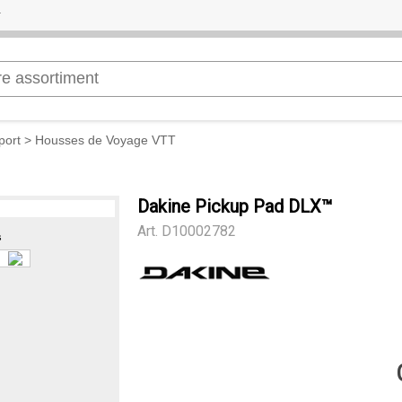
port
>
Housses de Voyage VTT
Dakine Pickup Pad DLX™
Art.
D10002782
s