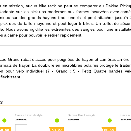
s ou en mission, aucun bike rack ne peut se comparer au Dakine Pic
adapte sur les pick-ups modernes aux formes incurvées avec camér
ieux sur des grands hayons traditionnels et peut attacher jusqu'à 7
ick-ups de taille moyenne et peut loger 5 bikes. Un œillet de sécur
ule. Nous avons rigidifié les extrémités des sangles pour une installati
es à came pour pouvoir le retirer rapidement.
rcée Grand rabat d'accès pour poignées de hayon et caméras arrièr
ormats de hayon La doublure en microfibres polaires protège le traite
ation pour vélo individuel (7 - Grand ; 5 - Petit) Quatre bandes Ve
fléchissant
ns
Sacs à Dos Lifestyle
Sacs à Dos Lifestyle
Sacs à 
NEW
NEW
NEW