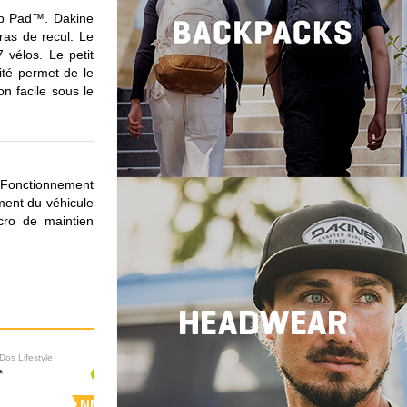
kup Pad™. Dakine
as de recul. Le
 vélos. Le petit
ité permet de le
on facile sous le
e Fonctionnement
ment du véhicule
lcro de maintien
Dos Lifestyle
Sacs à Dos Lifestyle
NEW
NEW