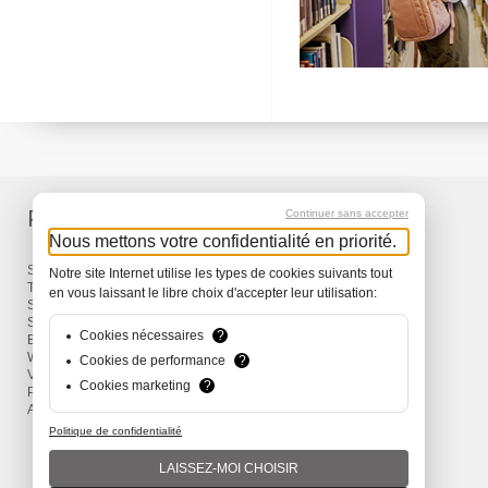
Produits
Services
Continuer sans accepter
Nous mettons votre confidentialité en priorité.
Sacs à dos et Sacs
Livraison
Notre site Internet utilise les types de cookies suivants tout
Travel
Garantie
en vous laissant le libre choix d'accepter leur utilisation:
Snow
Surf
Cookies nécessaires
?
Bike
Wind
Cookies de performance
?
Vêtements et Accessoires
Cookies marketing
?
Promotions
Actions
Politique de confidentialité
LAISSEZ-MOI CHOISIR