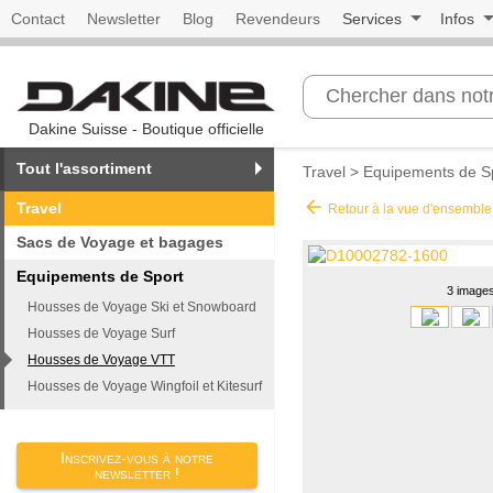
Contact
Newsletter
Blog
Revendeurs
Services
Infos
Dakine Suisse - Boutique officielle
Tout l'assortiment
Travel
>
Equipements de S
arrow_back
Travel
Retour à la vue d'ensemble
Sacs de Voyage et bagages
Equipements de Sport
3 image
Housses de Voyage Ski et Snowboard
Housses de Voyage Surf
Housses de Voyage VTT
Housses de Voyage Wingfoil et Kitesurf
Inscrivez-vous à notre
newsletter !