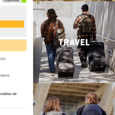
Disponible
aits
eedback
 modèles de