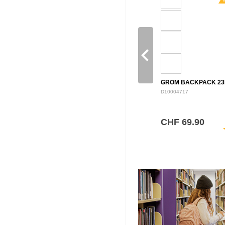
navigate_before
GROM BACKPACK 23
D10004717
CHF 69.90
sh