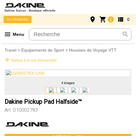
Dakine Suisse - Boutique officielle
place
shopping_cart
view_list
1
0
Se connecter
menu
search
Menu
Travel
>
Equipements de Sport
>
Housses de Voyage VTT
arrow_back
Retour à la vue d'ensemble
4 images
Dakine Pickup Pad Halfside™
Art.
D10002783