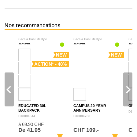
Nos recommandations
Sacs à Dos Lifestyle
Sacs à Dos Lifestyle
Sacs 
NEW
NEW
ACTION* - 40%
navigate_before
navigate_next
EDUCATED 30L
CAMPUS 20 YEAR
GRO
BACKPACK
ANNIVERSARY
D100
BACKPACK 28L
D10004344
D10004736
à 69.90 CHF
De 41.95
CHF 109.-
CH
shopping_cart
shopping_cart