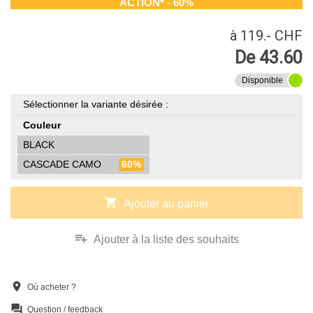
ACTION* - 60%
à 119.- CHF
De 43.60
Disponible
Sélectionner la variante désirée :
Couleur
BLACK
CASCADE CAMO
60%
shopping_cart
Ajouter au panier
playlist_add
Ajouter à la liste des souhaits
location_on
Où acheter ?
question_answer
Question / feedback