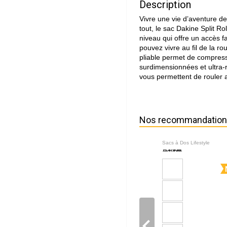
Description
Vivre une vie d’aventure 
tout, le sac Dakine Split Ro
niveau qui offre un accès 
pouvez vivre au fil de la ro
pliable permet de compresse
surdimensionnées et ultra-r
vous permettent de rouler a
Nos recommandatio
Sacs à Dos Lifestyle
navigate_before