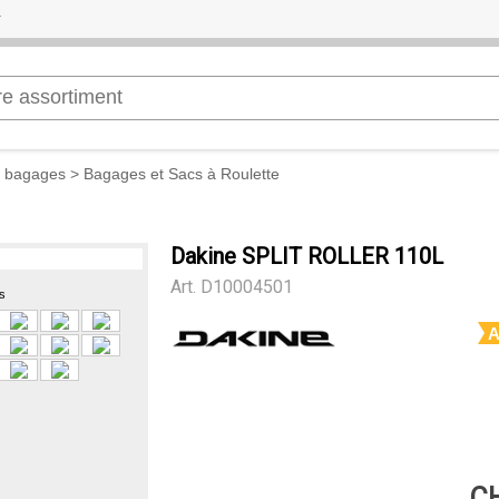
t bagages
>
Bagages et Sacs à Roulette
Dakine SPLIT ROLLER 110L
Art.
D10004501
s
A
CH