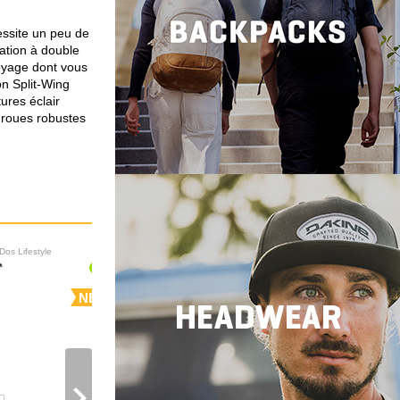
ssite un peu de
sation à double
voyage dont vous
on Split-Wing
ures éclair
 roues robustes
Dos Lifestyle
Sacs à Dos Lifestyle
NEW
NEW
navigate_next