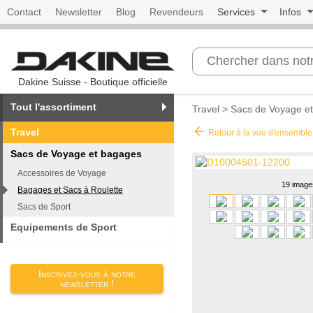
Contact
Newsletter
Blog
Revendeurs
Services
Infos
Dakine Suisse - Boutique officielle
Tout l'assortiment
Travel
>
Sacs de Voyage e
arrow_back
Travel
Retour à la vue d'ensemble
Sacs de Voyage et bagages
Accessoires de Voyage
19 image
Bagages et Sacs à Roulette
Sacs de Sport
Equipements de Sport
Inscrivez-vous à notre
newsletter !