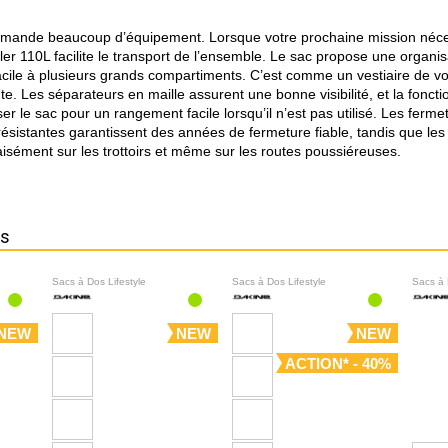
demande beaucoup d’équipement. Lorsque votre prochaine mission néce
ller 110L facilite le transport de l’ensemble. Le sac propose une organi
facile à plusieurs grands compartiments. C’est comme un vestiaire de 
ute. Les séparateurs en maille assurent une bonne visibilité, et la foncti
r le sac pour un rangement facile lorsqu’il n’est pas utilisé. Les fermet
ésistantes garantissent des années de fermeture fiable, tandis que les
isément sur les trottoirs et même sur les routes poussiéreuses.
ns
Sacs à Dos Lifestyle
Sacs à Dos Lifestyle
Sacs à 
NEW
NEW
NEW
ACTION* - 40%