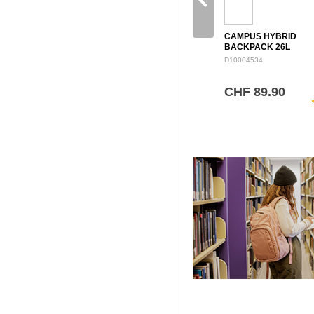
CAMPUS HYBRID
BACKPACK 26L
D10004534
CHF 89.90
sh