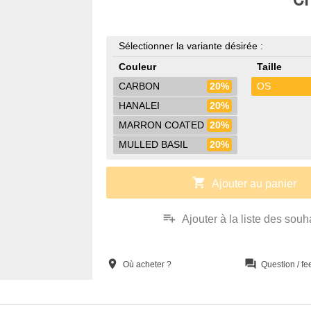
Sélectionner la variante désirée :
Couleur
Taille
CARBON
20%
OS
HANALEI
20%
MARRON COATED
20%
MULLED BASIL
20%
shopping_cart
Ajouter au panier
playlist_add
Ajouter à la liste des souh
location_on
question_answer
Où acheter ?
Question / f