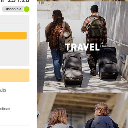
Disponible
aits
eedback