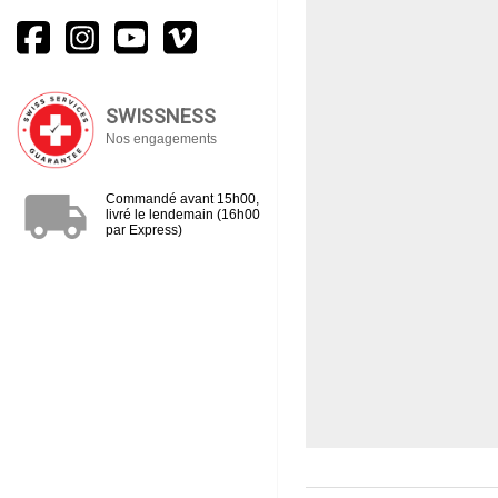
SWISSNESS
Nos engagements
local_shipping
Commandé avant 15h00,
livré le lendemain (16h00
par Express)