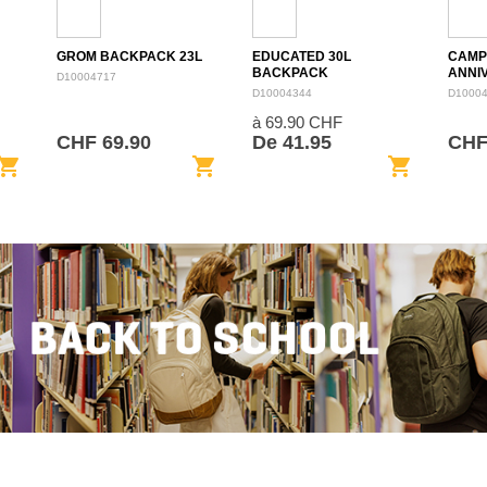
GROM BACKPACK 23L
EDUCATED 30L
CAMP
BACKPACK
ANNI
D10004717
BACK
D10004344
D1000
à 69.90 CHF
CHF 69.90
De 41.95
CHF
opping_cart
shopping_cart
shopping_cart