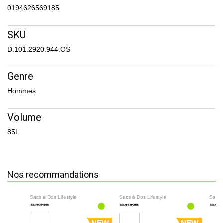
0194626569185
SKU
D.101.2920.944.OS
Genre
Hommes
Volume
85L
Nos recommandations
Sacs à Dos Lifestyle
Sacs à Dos Lifestyle
Sacs 
NEW
NEW