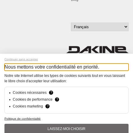
Continuer sans accepter
Nous mettons votre confidentialité en priorité.
Inscrivez-vous à notre newsletter !
Notre site Internet utilise les types de cookies suivants tout en vous laissant
le libre choix d'accepter leur utilisation:
© Bucher+Walt 2011-2026
Tous droits réservés - Informations non contractuelles
Conditions générales
Cookies nécessaires
?
Politique de Confidentialité
Cookies de performance
?
Paramètres de consentement
Cookies marketing
?
Conception et réalisation :
hsolutions.ch
Politique de confidentialité
LAISSEZ-MOI CHOISIR