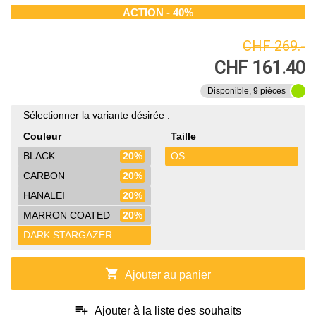
ACTION - 40%
CHF 269.-
CHF 161.40
Disponible, 9 pièces
Sélectionner la variante désirée :
Couleur
Taille
BLACK
20%
OS
CARBON
20%
HANALEI
20%
MARRON COATED
20%
DARK STARGAZER
shopping_cart
Ajouter au panier
playlist_add
Ajouter à la liste des souhaits