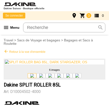
Dakine Suisse - Boutique officielle
place
shopping_cart
view_list
3
0
Se connecter
menu
search
Menu
Travel
>
Sacs de Voyage et bagages
>
Bagages et Sacs à
Roulette
arrow_back
Retour à la vue d'ensemble
6 images
Dakine SPLIT ROLLER 85L
Art.
D10004502-4000