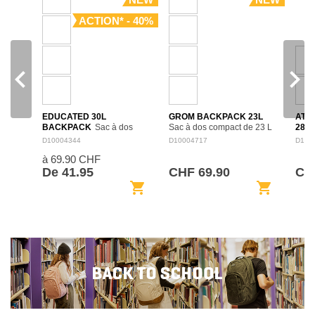
ACTION* - 40%
navigate_before
navigate_next
EDUCATED 30L
GROM BACKPACK 23L
ATL
BACKPACK
Sac à dos
Sac à dos compact de 23 L
28L
spacieux de 30 L pensé
adapté aux jeunes
28 L,
D10004344
D10004717
D100
pour l’école, le travail et les
utilisateurs, avec un format
quoti
à 69.90 CHF
déplacements quotidiens.
confortable et pratique pour
loisi
Son organisation intérieure
l’école, les sorties et les
facil
De 41.95
CHF 69.90
CH
permet de séparer…
activités…
affa
shopping_cart
shopping_cart