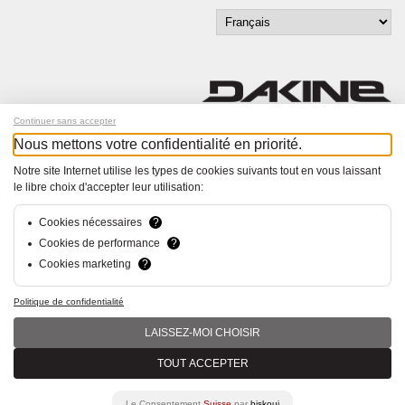
Continuer sans accepter
Nous mettons votre confidentialité en priorité.
Inscrivez-vous à notre newsletter !
Notre site Internet utilise les types de cookies suivants tout en vous laissant
le libre choix d'accepter leur utilisation:
© Bucher+Walt 2011-2026
Tous droits réservés - Informations non contractuelles
Conditions générales
Cookies nécessaires
?
Politique de Confidentialité
Cookies de performance
?
Paramètres de consentement
Cookies marketing
?
Conception et réalisation :
hsolutions.ch
Politique de confidentialité
LAISSEZ-MOI CHOISIR
TOUT ACCEPTER
Le Consentement
Suisse
par
biskoui