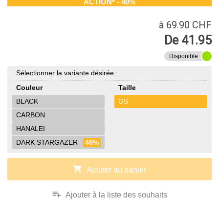
ACTION* - 40%
à 69.90 CHF
De 41.95
Disponible
Sélectionner la variante désirée :
Couleur
Taille
BLACK
OS
CARBON
HANALEI
DARK STARGAZER
40%
shopping_cart
Ajouter au panier
playlist_add
Ajouter à la liste des souhaits