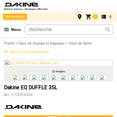
Dakine Suisse - Boutique officielle
place
shopping_cart
view_list
3
0
Se connecter
menu
search
Menu
Travel
>
Sacs de Voyage et bagages
>
Sacs de Sport
arrow_back
Retour à la vue d'ensemble
10 images
Dakine EQ DUFFLE 35L
Art.
D10004494