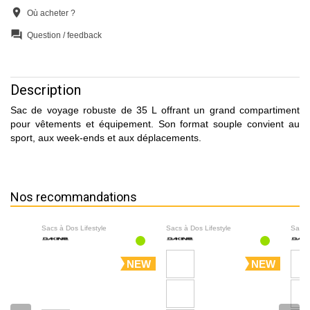
location_on
Où acheter ?
question_answer
Question / feedback
Description
Sac de voyage robuste de 35 L offrant un grand compartiment
pour vêtements et équipement. Son format souple convient au
sport, aux week-ends et aux déplacements.
Nos recommandations
Sacs à Dos Lifestyle
Sacs à Dos Lifestyle
Sacs 
NEW
NEW