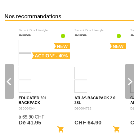
Nos recommandations
Sacs à Dos Lifestyle
Sacs à Dos Lifestyle
Sacs 
NEW
NEW
ACTION* - 40%
navigate_before
navigate_next
EDUCATED 30L
ATLAS BACKPACK 2.0
CAM
BACKPACK
28L
ANN
BAC
D10004344
D10004712
D100
à 69.90 CHF
De 41.95
CHF 64.90
CHF
shopping_cart
shopping_cart