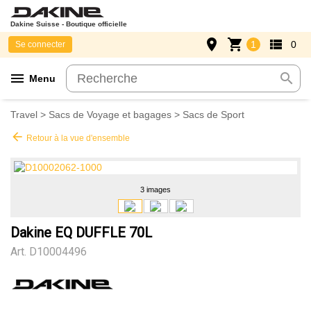
Dakine Suisse - Boutique officielle
place
shopping_cart
view_list
1
0
Se connecter
menu
search
Menu
Travel
>
Sacs de Voyage et bagages
>
Sacs de Sport
arrow_back
Retour à la vue d'ensemble
3 images
Dakine EQ DUFFLE 70L
Art.
D10004496