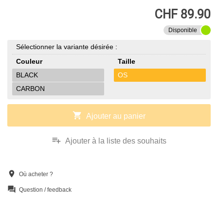
CHF 89.90
Disponible
Sélectionner la variante désirée :
Couleur
Taille
BLACK
OS
CARBON
shopping_cart
Ajouter au panier
playlist_add
Ajouter à la liste des souhaits
location_on
Où acheter ?
question_answer
Question / feedback