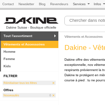
Contact
Newsletter
Blog
Revendeurs
Services
Infos
Dakine Suisse - Boutique officielle
Tout l'assortiment
Vêtements et Accessoires
Vêtements et Accessoires
Dakine - Vêt
Homme
Femme
Dakine offre des vêtements 
exceptionnelle, nos vêtemen
Kids
respirants préviennent la 
Dakine te protègent en mêm
FILTRER
course à pied : tu ne pour
Réinitialiser tous les filtres
clear
Offres
Nouveautés
0
clear