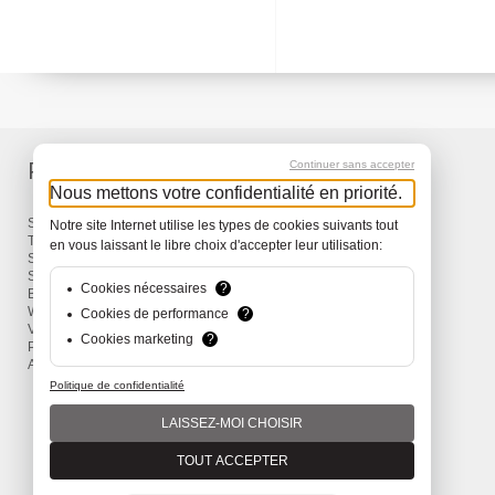
Produits
Services
Continuer sans accepter
Nous mettons votre confidentialité en priorité.
Sacs à dos et Sacs
Livraison
Notre site Internet utilise les types de cookies suivants tout
Travel
Garantie
en vous laissant le libre choix d'accepter leur utilisation:
Snow
Surf
Cookies nécessaires
?
Bike
Wind
Cookies de performance
?
Vêtements et Accessoires
Cookies marketing
?
Promotions
Actions
Politique de confidentialité
LAISSEZ-MOI CHOISIR
TOUT ACCEPTER