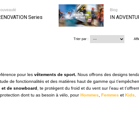
ouveauté
Blog
RENOVATION Series
IN ADVENTU
Trier par :
Aff
éférence pour les
vêtements de sport.
Nous offrons des designs tend
itude de fonctionnalités et des matières haut de gamme qui t’empêchen
i et de snowboard
, te protègent du froid et du vent sur l’eau et t’offrent
protection dont tu as besoin à vélo, pour
Hommes
,
Femmes
et
Kids
.