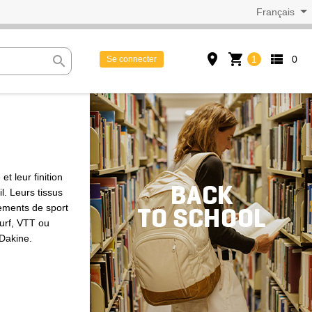
Français
place
shopping_cart
view_list
search
1
0
Se connecter
t leur finition
l. Leurs tissus
tements de sport
urf, VTT ou
 Dakine.