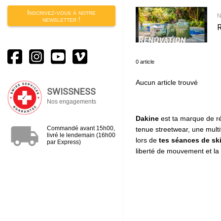
Inscrivez-vous à notre
N
newsletter !
0 article
Aucun article trouvé
SWISSNESS
Nos engagements
Dakine
est ta marque de r
local_shipping
Commandé avant 15h00,
tenue streetwear, une mult
livré le lendemain (16h00
lors de
tes séances de sk
par Express)
liberté de mouvement et la 