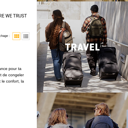
RE WE TRUST
view_module
view_list
ichage :
ance pour ta
t de congeler
 le confort, la