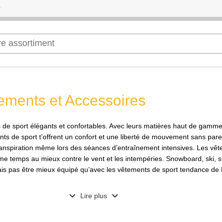
ements et Accessoires
de sport élégants et confortables. Avec leurs matières haut de gamme e
ts de sport t’offrent un confort et une liberté de mouvement sans parei
transpiration même lors des séances d’entraînement intensives. Les vê
e temps au mieux contre le vent et les intempéries. Snowboard, ski, s
rais pas être mieux équipé qu’avec les vêtements de sport tendance de
expand_more
expand_more
Lire plus