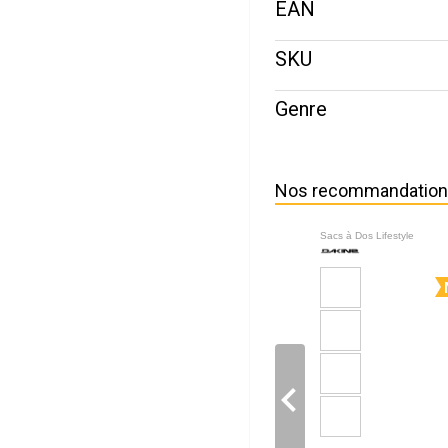
EAN
SKU
Genre
Nos recommandatio
Sacs à Dos Lifestyle
navigate_before