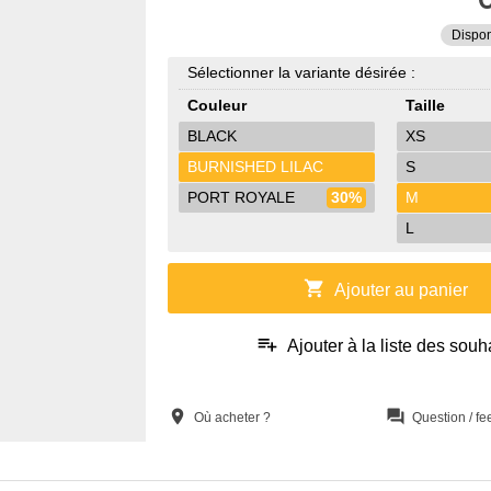
Dispon
Sélectionner la variante désirée :
Couleur
Taille
BLACK
XS
BURNISHED LILAC
S
PORT ROYALE
30%
M
L
shopping_cart
Ajouter au panier
playlist_add
Ajouter à la liste des souh
location_on
question_answer
Où acheter ?
Question / f