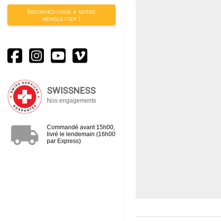
Inscrivez-vous à notre
newsletter !
SWISSNESS
Nos engagements
local_shipping
Commandé avant 15h00,
livré le lendemain (16h00
par Express)