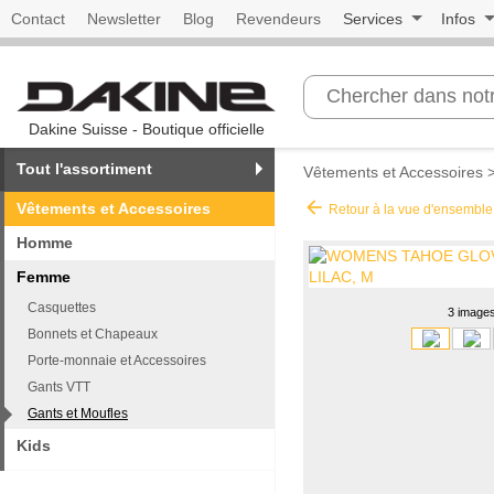
Contact
Newsletter
Blog
Revendeurs
Services
Infos
Dakine Suisse - Boutique officielle
Tout l'assortiment
Vêtements et Accessoires
arrow_back
Vêtements et Accessoires
Retour à la vue d'ensemble
Homme
Femme
Casquettes
3 image
Bonnets et Chapeaux
Porte-monnaie et Accessoires
Gants VTT
Gants et Moufles
Kids