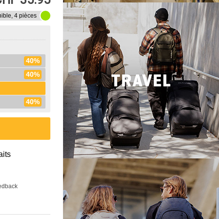
ible, 4 pièces
40%
40%
40%
aits
eedback