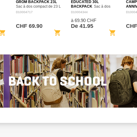
GROM BACKPACK 23L
EDUCATED 30L
CAMP
Sac à dos compact de 23 L
BACKPACK
Sac à dos
ANNI
adapté aux jeunes
spacieux de 30 L pensé
BACK
D10004717
D10004344
D1000
un
utilisateurs, avec un format
pour l’école, le travail et les
dos Ca
à 69.90 CHF
 sac
confortable et pratique pour
déplacements quotidiens.
seller 
l’école, les sorties et les
Son organisation intérieure
fête s
CHF 69.90
De 41.95
CHF
nt
activités…
permet de séparer…
dans l
opping_cart
shopping_cart
shopping_cart
Consol
dans