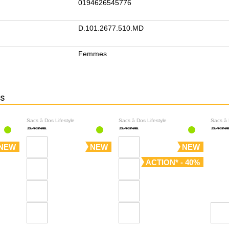
0194626545776
D.101.2677.510.MD
Femmes
ns
Sacs à Dos Lifestyle
Sacs à Dos Lifestyle
Sacs à 
NEW
NEW
NEW
ACTION* - 40%