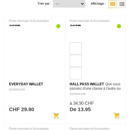
view_module
view_list
Trier par :
Affichage :
Porte-monnaie et Accessoires
Porte-monnaie et Accessoires
EVERYDAY WALLET
HALL PASS WALLET
Que vous
passiez d'une classe à l'autre ou
D10004106
que vous partiez pour une
D10004108
aventure internationale, gardez
vos objets les plus précieux
à 34.90 CHF
organisés avec…
CHF 29.90
De 13.95
shopping_cart
shopping_cart
Porte-monnaie et Accessoires
Porte-monnaie et Accessoires