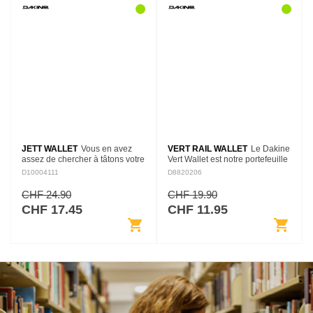
JETT WALLET
Vous en avez
VERT RAIL WALLET
Le Dakine
assez de chercher à tâtons votre
Vert Wallet est notre portefeuille
carte d'identité ou votre carte de
classique à trois volets avec
D10004111
D8820206
crédit ? De devoir constamment
fermeture velcro. Le Vert Rail est
faire face à des pièces de…
ton premier portefeuille, ton…
CHF 24.90
CHF 19.90
CHF 17.45
CHF 11.95
shopping_cart
shopping_cart