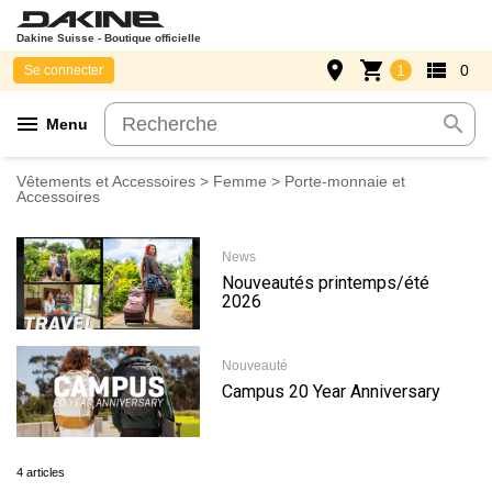
Dakine Suisse - Boutique officielle
place
shopping_cart
view_list
1
0
Se connecter
menu
search
Menu
Vêtements et Accessoires
>
Femme
> Porte-monnaie et
Accessoires
News
Nouveautés printemps/été
2026
Nouveauté
Campus 20 Year Anniversary
4 articles