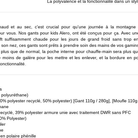
La polyvalence et la fonctionnalité dans un sty
ud et au sec, c'est crucial pour qu'une journée à la montagne
ur vous. Nos gants pour kids Alero, ont été conçus pour ça. Avec 
oft suffisamment chaude pour les jours de grand froid sans trop e
 son nez, ces gants sont prêts à prendre soin des mains de vos gamins
 plus que de normal, la poche interne pour chauffe-main sera plus q
e moins de galère pour les mettre et les enlever, et la bordure en po
onctionnalité.
s
 polyuréthane)
0% polyester recyclé, 50% polyester) [Gant 110g / 280g], [Moufle 110g
hane
recyclé, 39% polyester armure unie avec traitement DWR sans PFC
00% Polyester)
ler
ne
en polaire phénille