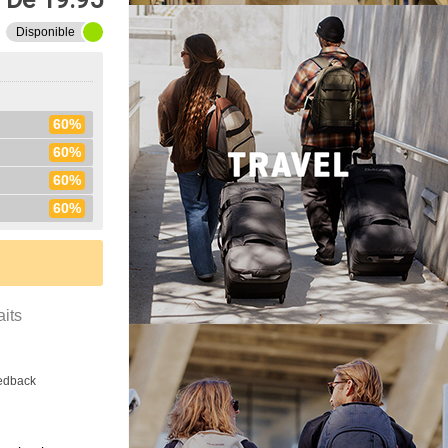
Disponible
60%
60%
60%
60%
aits
eedback