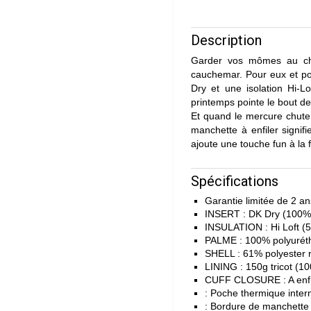
Description
Garder vos mômes au cha
cauchemar. Pour eux et po
Dry et une isolation Hi-L
printemps pointe le bout de
Et quand le mercure chute
manchette à enfiler signifi
ajoute une touche fun à la f
Spécifications
Garantie limitée de 2 an
INSERT : DK Dry (100%
INSULATION : Hi Loft (5
PALME : 100% polyurét
SHELL : 61% polyester 
LINING : 150g tricot (1
CUFF CLOSURE : A enfi
: Poche thermique inter
: Bordure de manchette 