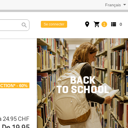
Français
place
shopping_cart
view_list
search
1
0
Se connecter
CTION* - 60%
à 24.95 CHF
De 19.95