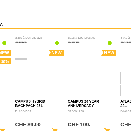
ns
Sacs à Dos Lifestyle
Sacs à Dos Lifestyle
Sacs à 
NEW
NEW
NEW
 40%
CAMPUS HYBRID
CAMPUS 20 YEAR
ATLA
BACKPACK 26L
ANNIVERSARY
28L
BACKPACK 28L
D10004534
D10004736
D1000
CHF 89.90
CHF 109.-
CHF
opping_cart
shopping_cart
shopping_cart