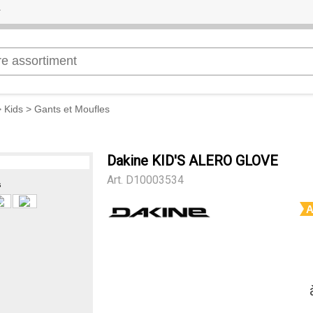
>
Kids
>
Gants et Moufles
Dakine KID'S ALERO GLOVE
Art.
D10003534
s
A