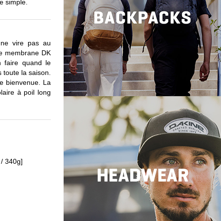
le simple.
 ne vire pas au
une membrane DK
n faire quand le
 toute la saison.
ue bienvenue. La
laire à poil long
 / 340g]