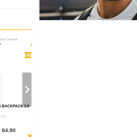
Dos Lifestyle
Sacs à Dos Lifestyle
NEW
NEW
navigate_next
S BACKPACK 2.0
GROM BACKPACK 23L
D10004717
4712
 64.90
CHF 69.90
shopping_cart
shopping_cart