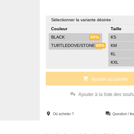
Sélectionner la variante désirée :
Couleur
Taille
BLACK
50%
KS
TURTLEDOVE/STONE
60%
KM
KL
KXL
shopping_cart
Ajouter au panier
playlist_add
Ajouter à la liste des souh
location_on
question_answer
Où acheter ?
Question / f