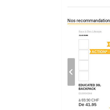
Nos recommandatio
Sacs à Dos Lifestyle
ACTION* -
navigate_before
EDUCATED 30L
BACKPACK
D10004344
à 69.90 CHF
De 41.95
sh