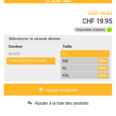
ACTION - 60%
CHF 49.90
CHF 19.95
Disponible, 8 pièces
Sélectionner la variante désirée :
Couleur
Taille
BLACK
KS
TURTLEDOVE/STONE
KM
60%
KL
60%
KXL
60%
shopping_cart
Ajouter au panier
playlist_add
Ajouter à la liste des souhaits