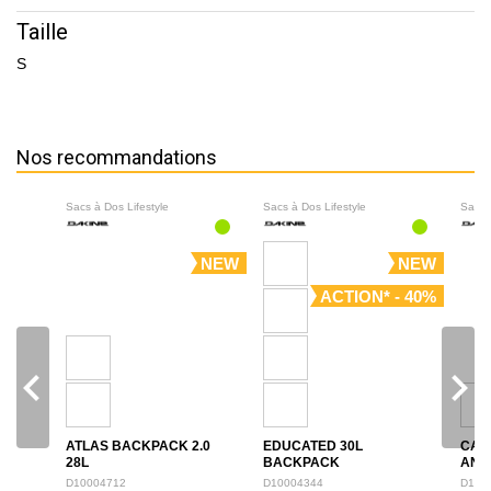
Taille
S
Nos recommandations
Sacs à Dos Lifestyle
Sacs à Dos Lifestyle
Sacs 
NEW
NEW
ACTION* - 40%
navigate_before
navigate_next
ATLAS BACKPACK 2.0
EDUCATED 30L
CAM
28L
BACKPACK
ANN
BAC
D10004712
D10004344
D100