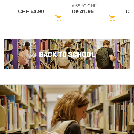
à 69.90 CHF
CHF 64.90
De 41.95
CHF
shopping_cart
shopping_cart