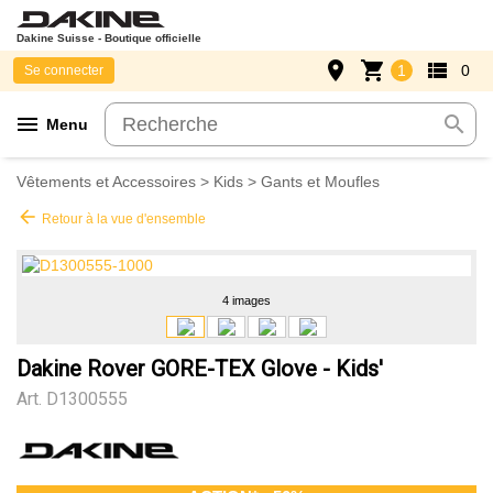
Dakine Suisse - Boutique officielle
place
shopping_cart
view_list
1
0
Se connecter
menu
search
Menu
Vêtements et Accessoires
>
Kids
>
Gants et Moufles
arrow_back
Retour à la vue d'ensemble
4 images
Dakine Rover GORE-TEX Glove - Kids'
Art.
D1300555