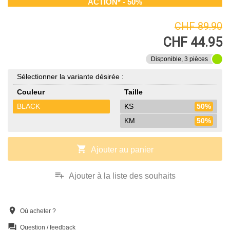
ACTION* - 50%
CHF 89.90
CHF 44.95
Disponible, 3 pièces
Sélectionner la variante désirée :
Couleur
Taille
BLACK
KS
50%
KM
50%
shopping_cart
Ajouter au panier
playlist_add
Ajouter à la liste des souhaits
location_on
Où acheter ?
question_answer
Question / feedback