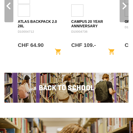
navigate_before
navigate_next
ATLAS BACKPACK 2.0
CAMPUS 20 YEAR
GRO
28L
ANNIVERSARY
D100
BACKPACK 28L
D10004712
D10004736
CHF 64.90
CHF 109.-
CH
shopping_cart
shopping_cart