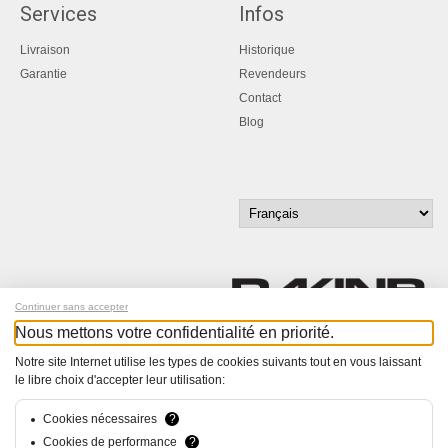
Services
Infos
Livraison
Historique
Garantie
Revendeurs
Contact
Blog
Continuer sans accepter
Nous mettons votre confidentialité en priorité.
Inscrivez-vous à notre newsletter !
Notre site Internet utilise les types de cookies suivants tout en vous laissant
le libre choix d'accepter leur utilisation:
© Bucher+Walt 2011-2026
Tous droits réservés - Informations non contractuelles
Cookies nécessaires
?
Conditions générales
Cookies de performance
?
Politique de Confidentialité