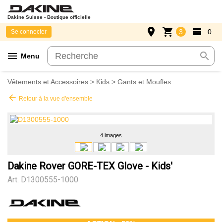
Dakine Suisse - Boutique officielle
place
shopping_cart
view_list
3
0
Se connecter
menu
search
Menu
Vêtements et Accessoires
>
Kids
>
Gants et Moufles
arrow_back
Retour à la vue d'ensemble
4 images
Dakine Rover GORE-TEX Glove - Kids'
Art.
D1300555-1000