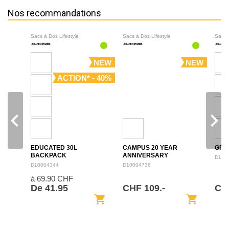
Nos recommandations
Sacs à Dos Lifestyle
Sacs à Dos Lifestyle
Sacs 
NEW
NEW
ACTION* - 40%
navigate_before
navigate_next
EDUCATED 30L
CAMPUS 20 YEAR
GRO
BACKPACK
ANNIVERSARY
D100
BACKPACK 28L
D10004344
D10004736
à 69.90 CHF
De 41.95
CHF 109.-
CH
shopping_cart
shopping_cart