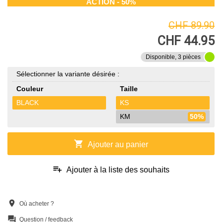
ACTION - 50%
CHF 89.90
CHF 44.95
Disponible, 3 pièces
Sélectionner la variante désirée :
Couleur
Taille
BLACK
KS
KM
50%
shopping_cart
Ajouter au panier
playlist_add
Ajouter à la liste des souhaits
location_on
Où acheter ?
question_answer
Question / feedback