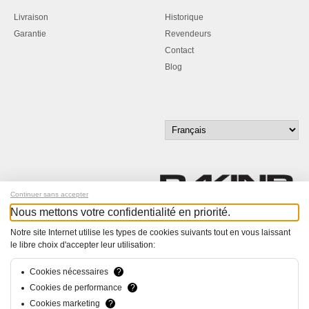
Livraison
Historique
Garantie
Revendeurs
Contact
Blog
Continuer sans accepter
Nous mettons votre confidentialité en priorité.
Inscrivez-vous à notre newsletter !
Notre site Internet utilise les types de cookies suivants tout en vous laissant
le libre choix d'accepter leur utilisation:
© Bucher+Walt 2011-2026
Tous droits réservés - Informations non contractuelles
Cookies nécessaires
?
Conditions générales
Cookies de performance
?
Politique de Confidentialité
Cookies marketing
?