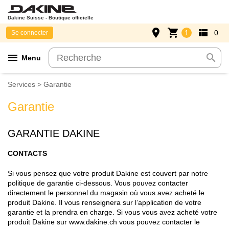
Dakine Suisse - Boutique officielle
place
shopping_cart
view_list
1
0
Se connecter
menu
search
Menu
Services > Garantie
Garantie
GARANTIE DAKINE
CONTACTS
Si vous pensez que votre produit Dakine est couvert par notre
politique de garantie ci-dessous. Vous pouvez contacter
directement le personnel du magasin où vous avez acheté le
produit Dakine. Il vous renseignera sur l’application de votre
garantie et la prendra en charge. Si vous vous avez acheté votre
produit Dakine sur www.dakine.ch vous pouvez contacter le