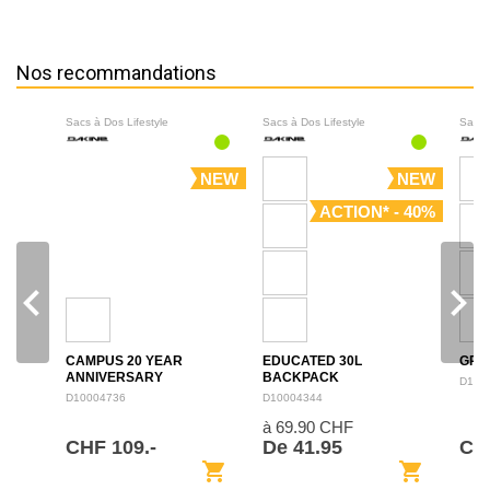
Nos recommandations
Sacs à Dos Lifestyle
Sacs à Dos Lifestyle
Sacs 
NEW
NEW
ACTION* - 40%
navigate_before
navigate_next
CAMPUS 20 YEAR
EDUCATED 30L
GRO
ANNIVERSARY
BACKPACK
D100
BACKPACK 28L
D10004736
D10004344
à 69.90 CHF
CHF 109.-
De 41.95
CH
shopping_cart
shopping_cart