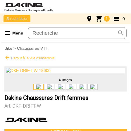
Dakine Suisse - Boutique officielle
place
shopping_cart
view_list
1
0
Se connecter
menu
search
Menu
Bike
>
Chaussures VTT
arrow_back
Retour à la vue d'ensemble
6 images
Dakine Chaussures Drift femmes
Art.
DKF-DRIFT-W