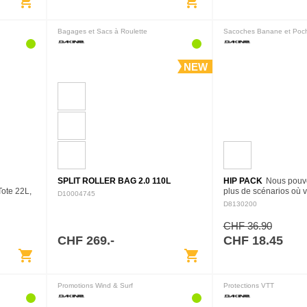
shopping_cart
shopping_cart
Bagages et Sacs à Roulette
Sacoches Banane et Poch
NEW
SPLIT ROLLER BAG 2.0 110L
HIP PACK
Nous pouv
Tote 22L,
plus de scénarios où 
D10004745
de sacs et
besoin de ce Hip Pack
D8130200
faites. Festivals de mu
d’attractions,…
CHF 36.90
CHF 269.-
CHF 18.45
shopping_cart
shopping_cart
Promotions Wind & Surf
Protections VTT