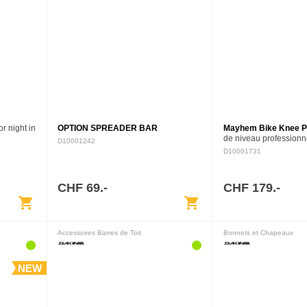
or night in
OPTION SPREADER BAR
Mayhem Bike Knee 
de niveau professionn
D10001242
pour le VTT tout-terrai
D10001731
feedback de nos riders
genouillères sont con
suivre…
CHF 69.-
CHF 179.-
shopping_cart
shopping_cart
Accessoires Barres de Toit
Bonnets et Chapeaux
NEW