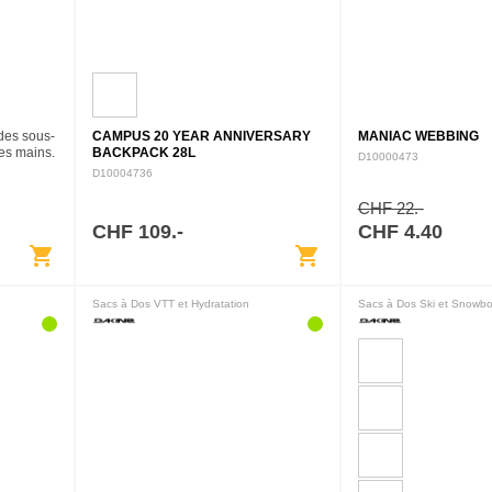
es sous-
CAMPUS 20 YEAR ANNIVERSARY
MANIAC WEBBING
es mains.
BACKPACK 28L
D10000473
n polaire
D10004736
rication
CHF 22.-
CHF 109.-
CHF 4.40
shopping_cart
shopping_cart
Sacs à Dos VTT et Hydratation
Sacs à Dos Ski et Snowb