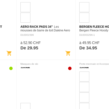
IT
AERO RACK PADS 34"
Les
BERGEN FLEECE H
mousses de barre de toit Dakine Aero
Bergen Fleece Hoody 
Rack Pad 34" sont idéales pour un
d'exister dans un endro
D10001596
D10003296-1
transport sécurisé de votre matériel et
que le monde qui vous
protègeront efficacement votre…
polaire ultra douce en
à 52.90 CHF
à 49.95 CHF
De 29.95
De 34.95
shopping_cart
shopping_cart
Masques de ski
Porte-monnaie et Accessoi