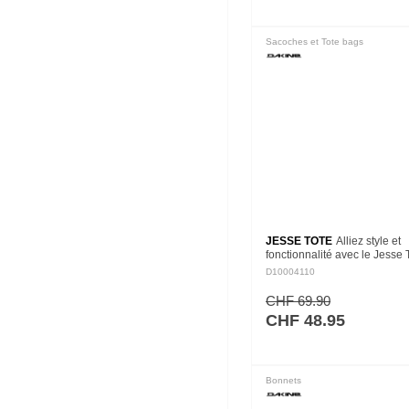
Sacoches et Tote bags
JESSE TOTE
Alliez style et
fonctionnalité avec le Jesse 
qui fait partie de notre série 
D10004110
d'accessoires compatibles J-
Connection, tous…
CHF 69.90
CHF 48.95
Bonnets