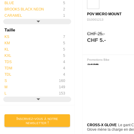
BLUE
5
BROOKS BLACK NEON
2
POV MICRO MOUNT
CARAMEL
1
D10001213
Taille
CHF 25.-
KS
7
CHF 5.-
KM
5
KL
5
KXL
5
Promotions Bike
TDS
4
TDM
4
TDL
4
S
160
M
149
L
153
Inscrivez-vous à notre
newsletter !
CROSS-X GLOVE
Le gant C
Glove mène la charge en de