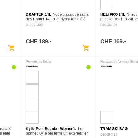
DRAFTER 14L
Notre classique sac à
HELI PRO 24L
Ni trop
dos Drafter 14L bike hydration a été
petit, le Heli Pro 24L e
repensé pour offrir la performance
rider en Backcountry. I
D10003402
D10004396
requise par les moutain bikers
capacité suffisante pou
d'aujourd'hui. Son…
CHF 189.-
CHF 169.-
shopping_cart
shopping_cart
Promotions Snow
Housses de Voyage Ski e
ross-X
Kylie Pom Beanie - Women's
Le
TRAM SKI BAG
scente
bonnet Kylie présente un extérieur en
D10004416