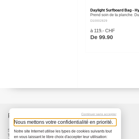
Daylight Surfboard Bag - H
Prend soin de ta planche. D
rangement au transport quoti
D10002829
notre Daylight Surfboard Bag,
une protection matelassée e
à 119.- CHF
De 99.90
Produits
Services
Continuer sans accepter
Nous mettons votre confidentialité en priorité.
Sacs à dos et Sacs
Livraison
Notre site Internet utilise les types de cookies suivants tout
Travel
Garantie
en vous laissant le libre choix d'accepter leur utilisation: