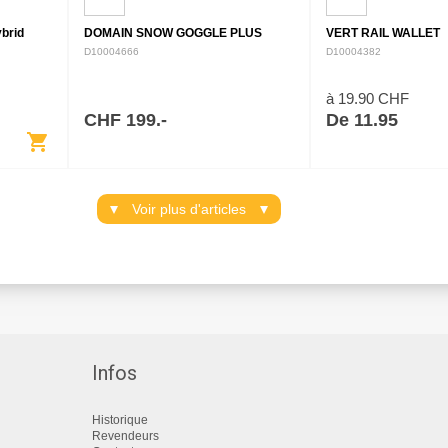
ybrid
DOMAIN SNOW GOGGLE PLUS
VERT RAIL WALLET
u
D10004666
D10004382
dien,
 offre
t légère…
à 19.90 CHF
CHF 199.-
De 11.95
shopping_cart
Voir plus d'articles
Infos
Historique
Revendeurs