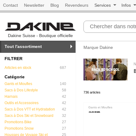
Contact
Newsletter
Blog
Revendeurs
Services
Infos
Dakine Suisse - Boutique officielle
Tout l'assortiment
Marque Dakine
FILTRER
N
Articles en stock
687
Catégorie
Gants et Moufles
140
Sacs à Dos Lifestyle
58
736 articles
Harnais
42
Outils et Accessoires
42
Gants et Moufles
Sacs à Dos VTT et Hydratation
42
Sacs à Dos Ski et Snowboard
32
Promotions Bike
27
Promotions Snow
27
Housses de Voyage Ski et
25