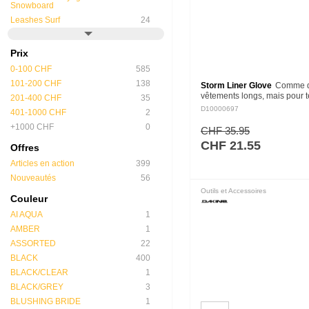
Snowboard
Leashes Surf
24
Prix
0-100 CHF
585
101-200 CHF
138
Storm Liner Glove
Comme d
vêtements longs, mais pour t
201-400 CHF
35
Le Storm Liner est un gant e
D10000697
401-1000 CHF
2
de poids moyen avec une fab
+1000 CHF
0
stretch qui permet…
CHF 35.95
CHF 21.55
Offres
Articles en action
399
Nouveautés
56
Outils et Accessoires
Couleur
AI AQUA
1
AMBER
1
ASSORTED
22
BLACK
400
BLACK/CLEAR
1
BLACK/GREY
3
BLUSHING BRIDE
1