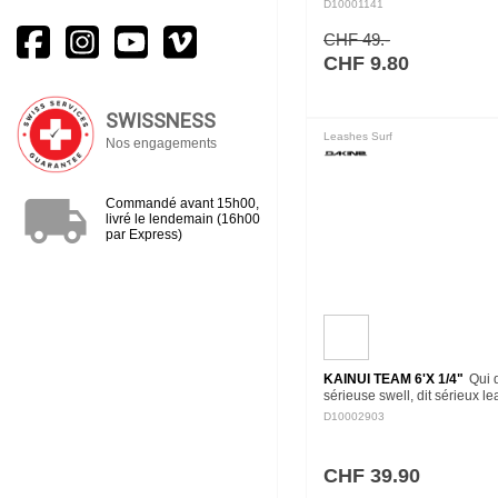
avec une coupe ajustée et u
D10001141
construction de bombardier. Il
une protection TPU et…
CHF 49.-
CHF 9.80
SWISSNESS
Leashes Surf
Nos engagements
local_shipping
Commandé avant 15h00,
livré le lendemain (16h00
par Express)
KAINUI TEAM 6'X 1/4"
Qui d
sérieuse swell, dit sérieux le
Kainui surf leash offre sécurit
D10002903
fiabilité dans des vagues de
3m5. Sa corde en uréthane
CHF 39.90