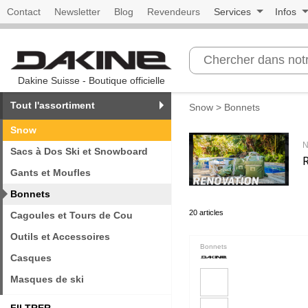
Contact
Newsletter
Blog
Revendeurs
Services
Infos
Dakine Suisse - Boutique officielle
Tout l'assortiment
Snow
> Bonnets
Snow
N
Sacs à Dos Ski et Snowboard
Gants et Moufles
Bonnets
20 articles
Cagoules et Tours de Cou
Outils et Accessoires
Bonnets
Casques
Masques de ski
FILTRER