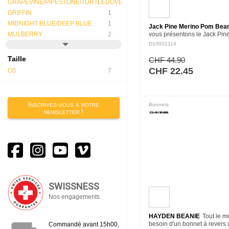
GRAPEVINE/PIPESTONE/TURTLEDOVE
1
GRIFFIN
1
MIDNIGHT BLUE/DEEP BLUE
1
Jack Pine Merino Pom Bea
MULBERRY
2
vous présentons le Jack Pine
à pompon intemporel en mé
D10002114
laine mérinos qui ne se déten
comporte une doublure…
Taille
CHF 44.90
CHF 22.45
OS
7
Inscrivez-vous à notre
Bonnets
newsletter !
SWISSNESS
Nos engagements
HAYDEN BEANIE
Tout le 
besoin d'un bonnet à revers 
Commandé avant 15h00,