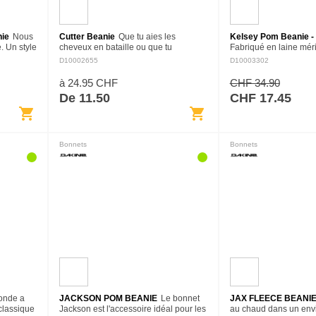
nie
Nous
Cutter Beanie
Que tu aies les
Kelsey Pom Beanie 
. Un style
cheveux en bataille ou que tu
Fabriqué en laine mér
lange de
cherches à te réchauffer, le bonnet
tricot torsadé qui ferait
D10002655
D10003302
d pas. Il
Cutter est là pour toi. Le design à
de Noël, le bonnet Kel
revers haut s'adapte à…
de luxueuse polaire 
à 24.95 CHF
CHF 34.90
De 11.50
CHF 17.45
shopping_cart
shopping_cart
Bonnets
Bonnets
monde a
JACKSON POM BEANIE
Le bonnet
JAX FLEECE BEANI
classique
Jackson est l'accessoire idéal pour les
au chaud dans un env