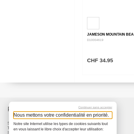
JAMESON MOUNTAIN BEA
D10004619
CHF 34.95
Produits
Services
Continuer sans accepter
Nous mettons votre confidentialité en priorité.
Sacs à dos et Sacs
Livraison
Notre site Internet utilise les types de cookies suivants tout
Travel
Garantie
en vous laissant le libre choix d'accepter leur utilisation:
Snow