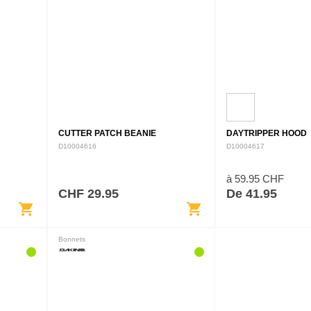
CUTTER PATCH BEANIE
DAYTRIPPER HOOD
D10004616
D10004617
à 59.95 CHF
CHF 29.95
De 41.95
shopping_cart
shopping_cart
Bonnets