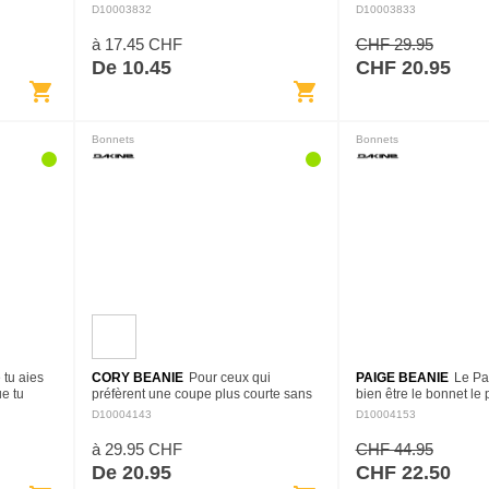
Hayden.
climats froids. Le petit pompon et le
hivernal est essentiel 
D10003832
D10003833
t à côtes
revers classique haut de ce bonnet
comme il se doit d'une
fabriqué au Canada lui…
montagne, et c'est bi
à 17.45 CHF
CHF 29.95
De 10.45
CHF 20.95
shopping_cart
shopping_cart
Bonnets
Bonnets
 tu aies
CORY BEANIE
Pour ceux qui
PAIGE BEANIE
Le Pa
ue tu
préfèrent une coupe plus courte sans
bien être le bonnet le
bonnet
sacrifier la chaleur, nous proposons le
vous ne posséderez j
D10004143
D10004153
ign à
Cory beanie. Ce bonnet au profil plus
d'une coupe classique 
court conserve…
brodé directement pa
à 29.95 CHF
CHF 44.95
De 20.95
CHF 22.50