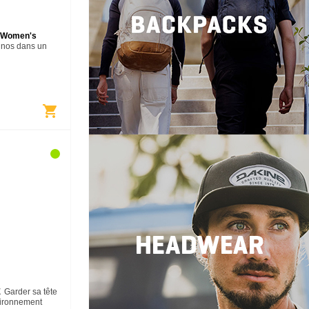
- Women's
inos dans un
 rougir ton pull
sey est doublé
et couronné…
shopping_cart
E
Garder sa tête
ironnement