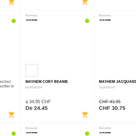
shopping_cart
shopping_cart
Bonnets
Bonnets
erchez
MAYHEM CORY BEANIE
MAYHEM JACQUARD
rifier le
D10004234
D10004237
e les
0 % de
à 34.95 CHF
CHF 43.95
De 24.45
CHF 30.75
shopping_cart
shopping_cart
Bonnets
Bonnets