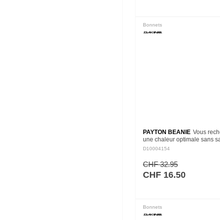
Bonnets
PAYTON BEANIE
Vous rech
une chaleur optimale sans sac
style ? Le Payton beanie offr
D10004154
deux. Fabriqué à partir de 6
polyester recyclé et…
CHF 32.95
CHF 16.50
Bonnets