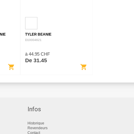
NIE
TYLER BEANIE
D10004621
à 44.95 CHF
De 31.45
shopping_cart
shopping_cart
Infos
Historique
Revendeurs
Contact