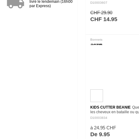
local_shipping
livré le lendemain (16h00
dans sa collection. Voici le 
D10003607
par Express)
Avec une conception en trico
intemporel, un…
CHF 29.90
CHF 14.95
Bonnets
KIDS CUTTER BEANIE
Que
les cheveux en bataille ou q
cherches à te réchauffer, le 
D10003834
Cutter est là pour toi. Le des
revers haut s'adapte à un…
à 24.95 CHF
De 9.95