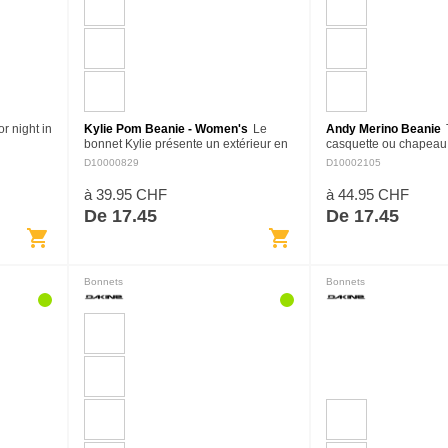
or night in
Kylie Pom Beanie - Women's
Le
Andy Merino Beanie
bonnet Kylie présente un extérieur en
casquette ou chapeau.
acrylique dans une conception en
comme tu veux. Ce cl
D10000829
D10002105
tricot à côtes épaisses, un pompon en
bonnets en tricot est le
fausse fourrure, un revers…
pour un port quotidien.
à 39.95 CHF
à 44.95 CHF
De 17.45
De 17.45
shopping_cart
shopping_cart
Bonnets
Bonnets