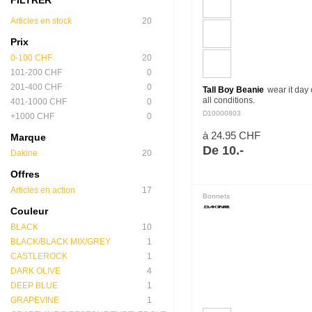
Articles en stock
20
Prix
0-100 CHF
20
101-200 CHF
0
201-400 CHF
0
Tall Boy Beanie
wear it day 
all conditions.
401-1000 CHF
0
D10000803
+1000 CHF
0
à 24.95 CHF
Marque
De 10.-
Dakine
20
Offres
Articles en action
17
Bonnets
Couleur
BLACK
10
BLACK/BLACK MIX/GREY
1
CASTLEROCK
1
DARK OLIVE
4
DEEP BLUE
1
GRAPEVINE
1