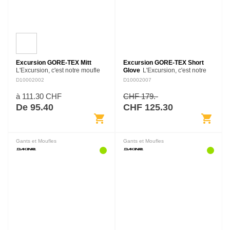
Excursion GORE-TEX Mitt
Excursion GORE-TEX Short
L'Excursion, c'est notre moufle
Glove
L'Excursion, c'est notre
polyvalente faite pour garder tes
gant polyvalent qui garde tes
D10002002
D10002007
mains au chaud et au sec, jour
mains au chaud et au sec jour
après jour sur les pentes
après jour sur les pentes
à 111.30 CHF
CHF 179.-
enneigées. Son…
enneigées. Son extérieur en…
De 95.40
CHF 125.30
shopping_cart
shopping_cart
Gants et Moufles
Gants et Moufles