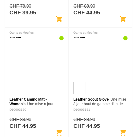
du matin jusqu'au café du coin
une durabilité éprouvée au
CHF 79.90
CHF 89.90
ou les marches…
niveau supérieur. Ce gant
CHF 39.95
CHF 44.95
manchette est…
shopping_cart
shopping_cart
Gants et Moufles
Gants et Moufles
Leather Camino Mitt -
Leather Scout Glove
Une mise
Women's
Une mise à jour
à jour haut de gamme d'un de
premium d'un de nos classique,
nos classique, le gant Leather
D10003150
D10003151
la moufle Leather Camino élève
Scout porte une durabilité
une durabilité éprouvée au
éprouvée à un niveau encore
CHF 89.90
CHF 89.90
niveau supérieur. Cette moufle
supérieur. Ce gant à…
CHF 44.95
CHF 44.95
manchette…
shopping_cart
shopping_cart