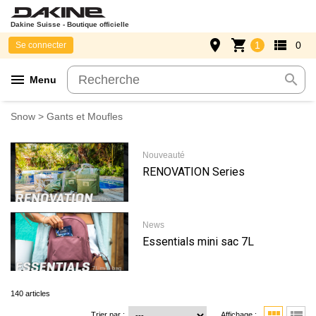
Dakine Suisse - Boutique officielle
place
shopping_cart
view_list
1
0
Se connecter
menu
search
Menu
Snow
> Gants et Moufles
Nouveauté
RENOVATION Series
News
Essentials mini sac 7L
140 articles
Trier par :
Affichage :