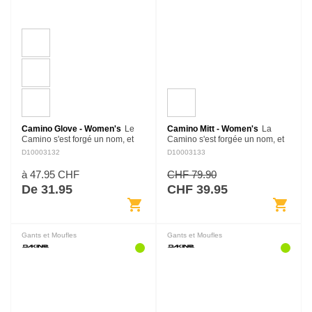
Camino Glove - Women's
Le
Camino Mitt - Women's
La
Camino s'est forgé un nom, et
Camino s'est forgée un nom, et
avec raison. Ce gant manchette
avec raison. Cette moufle
D10003132
D10003133
est spécialement conçu pour
manchette est spécialement
être résistant, complété par une
conçue pour être résistante,
à 47.95 CHF
CHF 79.90
doublure amovible…
complétée par une doublure…
De 31.95
CHF 39.95
shopping_cart
shopping_cart
Gants et Moufles
Gants et Moufles