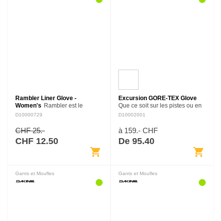
Rambler Liner Glove -
Excursion GORE-TEX Glove
Women's
Rambler est le
Que ce soit sur les pistes ou en
meilleur ami des amateurs de
backcountry, notre gant best-
D10000729
D10002001
gants passe partout. La
seller Excursion offre chaleur et
construction en poly stretch qui
confort pour une journée de ride
CHF 25.-
à 159.- CHF
évacue l'humidité est légère,
en toutes…
CHF 12.50
De 95.40
chaude et…
shopping_cart
shopping_cart
Gants et Moufles
Gants et Moufles