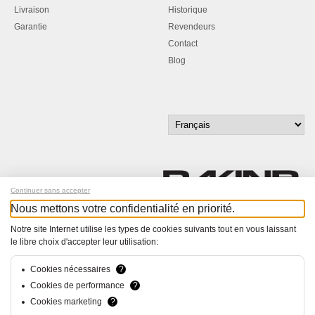
Livraison
Historique
Garantie
Revendeurs
Contact
Blog
Continuer sans accepter
Nous mettons votre confidentialité en priorité.
Inscrivez-vous à notre newsletter !
Notre site Internet utilise les types de cookies suivants tout en vous laissant
le libre choix d'accepter leur utilisation:
© Bucher+Walt 2011-2026
Tous droits réservés - Informations non contractuelles
Cookies nécessaires
?
Conditions générales
Cookies de performance
?
Politique de Confidentialité
Cookies marketing
?