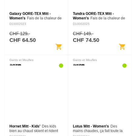
Galaxy GORE-TEX Mitt -
Tundra GORE-TEX Mitt -
Women's
Fais de la chaleur de
Women's
Fais de la chaleur de
tes mains ta priorité avec ces
tes mains une priorité avec la
D10002023
D10002025
moufles isolées. La membrane
combinaison imbattable de
imperméable et respirante
duvet et d'isolation Primaloft®.
CHF 129.-
CHF 149.-
GORE-TEX couplée à la
La moufle Tundra est dotée
CHF 64.50
CHF 74.50
technologie…
d'une…
shopping_cart
shopping_cart
Gants et Moufles
Gants et Moufles
Hornet Mitt - Kids'
Des kids
Lotus Mitt - Women's
Des
bien au chaud skient et rident
mains chaudes, ça fait toute la
plus longtemps. Les moufles
différence. Les moufles Lotus