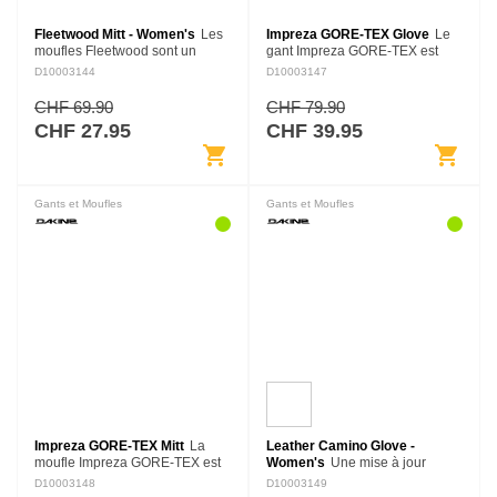
Fleetwood Mitt - Women's
Les
Impreza GORE-TEX Glove
Le
moufles Fleetwood sont un
gant Impreza GORE-TEX est
indispensable. Leur design à la
léger et fonctionnel, idéal pour
D10003144
D10003147
fois sobre et discret, une
les promenades fraîches du
composition en cuir de chèvre
matin jusqu'au café du coin ou
CHF 69.90
CHF 79.90
durable à l'EXTÉRIEUR et…
les marches d'après-midi…
CHF 27.95
CHF 39.95
shopping_cart
shopping_cart
Gants et Moufles
Gants et Moufles
Impreza GORE-TEX Mitt
La
Leather Camino Glove -
moufle Impreza GORE-TEX est
Women's
Une mise à jour
légère et fonctionnelle, idéale
premium d'un de nos classique,
D10003148
D10003149
pour les promenades fraîches
le gant Leather Camino élève