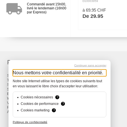
protection supplémentaire co
D10003959
local_shipping
Commandé avant 15h00,
froid, la neige qui tombe à g
livré le lendemain (16h00
flocons et les rafales de…
à 69.95 CHF
par Express)
De 29.95
Produits
Services
Continuer sans accepter
Nous mettons votre confidentialité en priorité.
Sacs à dos et Sacs
Livraison
Travel
Garantie
Notre site Internet utilise les types de cookies suivants tout
Snow
en vous laissant le libre choix d'accepter leur utilisation:
Surf
Bike
Cookies nécessaires
?
Wind
Vêtements et Accessoires
Cookies de performance
?
Promotions
Cookies marketing
?
Actions
Politique de confidentialité