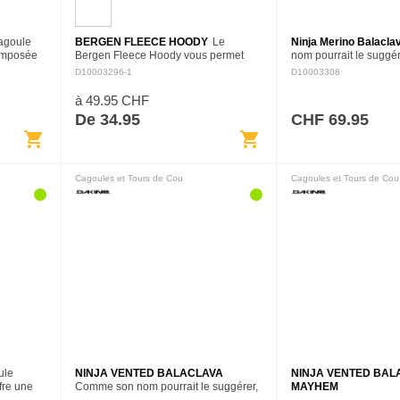
agoule
BERGEN FLEECE HOODY
Le
Ninja Merino Balacla
composée
Bergen Fleece Hoody vous permet
nom pourrait le suggér
tgral. Son
d'exister dans un endroit plus douillet
montagne Ninja Mérin
D10003296-1
D10003308
sser
que le monde qui vous entoure. La
approche furtive de la 
polaire ultra douce en chenille est…
contre le vent et le fro
à 49.95 CHF
De 34.95
CHF 69.95
shopping_cart
shopping_cart
Cagoules et Tours de Cou
Cagoules et Tours de Cou
ule
NINJA VENTED BALACLAVA
NINJA VENTED BAL
fre une
Comme son nom pourrait le suggérer,
MAYHEM