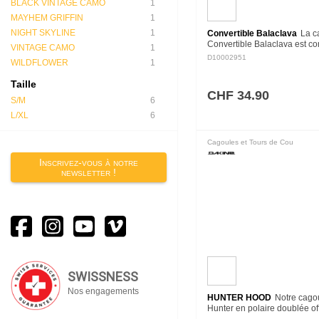
BLACK VINTAGE CAMO
1
MAYHEM GRIFFIN
1
NIGHT SKYLINE
1
Convertible Balaclava
La c
Convertible Balaclava est 
VINTAGE CAMO
1
d'une polaire en polyester in
D10002951
WILDFLOWER
1
profil fin lui permet de se gli
facilement sous un…
Taille
CHF 34.90
S/M
6
L/XL
6
Cagoules et Tours de Cou
Inscrivez-vous à notre
newsletter !
SWISSNESS
Nos engagements
HUNTER HOOD
Notre cago
Hunter en polaire doublée of