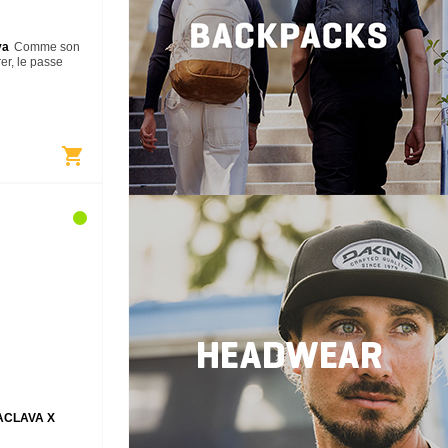
va
Comme son
er, le passe
os adopte une
protection
id. Le…
shopping_cart
ACLAVA X