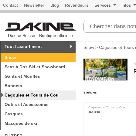
Contact
Newsletter
Blog
Revendeurs
Services
Infos
Dakine Suisse - Boutique officielle
Tout l'assortiment
Snow
> Cagoules et Tours
Snow
N
Sacs à Dos Ski et Snowboard
Gants et Moufles
Bonnets
9 articles
Cagoules et Tours de Cou
Outils et Accessoires
Cagoules et Tours de Cou
Casques
Masques de ski
FILTRER