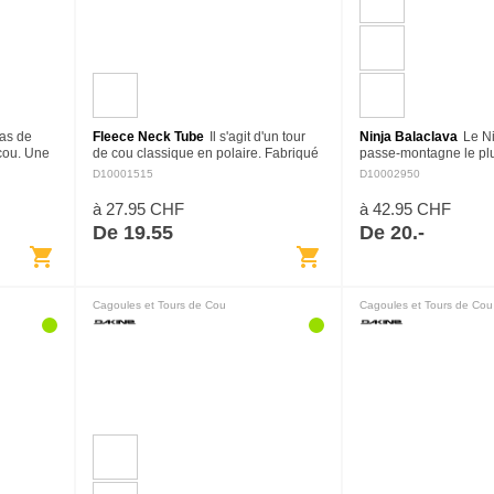
pas de
Fleece Neck Tube
Il s'agit d'un tour
Ninja Balaclava
Le Ni
e cou. Une
de cou classique en polaire. Fabriqué
passe-montagne le plus
uper
en polyester polaire de poids moyen
Fabriqué en polyester 
D10001515
D10002950
rtée comme
avec une conception doublée, il offre
sèche rapidement, il 
une sensation…
davantage comme u
à 27.95 CHF
à 42.95 CHF
De 19.55
De 20.-
shopping_cart
shopping_cart
Cagoules et Tours de Cou
Cagoules et Tours de Cou