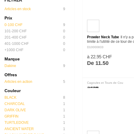
Articles en stock
9
Prix
0-100 CHF
9
101-200 CHF
0
Prowler Neck Tube
Il n'y a 
201-400 CHF
0
limite à l'utilité de ce tour d
401-1000 CHF
0
seule couche de polyester s
D10000833
+1000 CHF
0
extensible qui peut être po
un cache-cou, un…
à 22.95 CHF
Marque
De 11.50
Dakine
9
Offres
Articles en action
5
Cagoules et Tours de Cou
Couleur
BLACK
8
CHARCOAL
1
DARK OLIVE
1
GRIFFIN
1
TURTLEDOVE
1
ANCIENT WATER
1