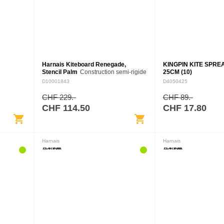
Harnais Kiteboard Renegade,
KINGPIN KITE SPR
Stencil Palm
Construction semi-rigide
25CM (10)
en composite Curv et profil étroit.
D10001843
D4050425
Crochet de harnais à ouverture
latérale rapide et hauteur réglable
CHF 229.-
CHF 89.-
Rembourrage en…
CHF 114.50
CHF 17.80
shopping_cart
shopping_cart
Harnais
Harnais