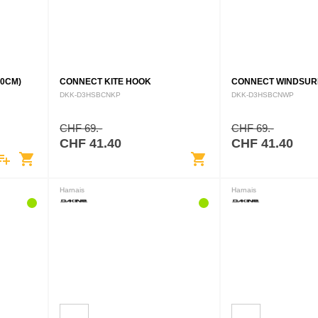
30CM)
CONNECT KITE HOOK
CONNECT WINDSUR
DKK-D3HSBCNKP
DKK-D3HSBCNWP
CHF 69.-
CHF 69.-
CHF 41.40
CHF 41.40
ylist_add
shopping_cart
shopping_cart
Harnais
Harnais