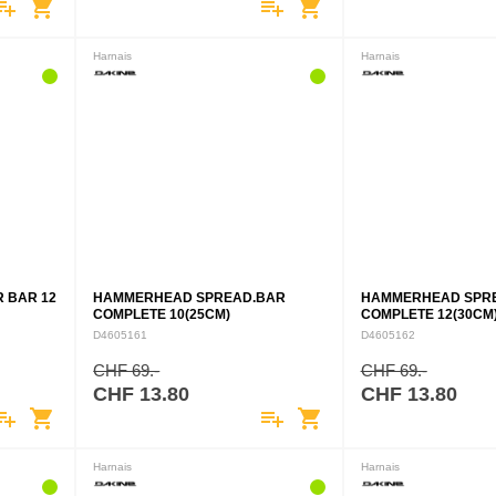
ylist_add
shopping_cart
playlist_add
shopping_cart
Harnais
Harnais
 BAR 12
HAMMERHEAD SPREAD.BAR
HAMMERHEAD SPR
COMPLETE 10(25CM)
COMPLETE 12(30CM
D4605161
D4605162
CHF 69.-
CHF 69.-
CHF 13.80
CHF 13.80
ylist_add
shopping_cart
playlist_add
shopping_cart
Harnais
Harnais