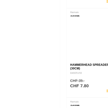
pla
Harnais
HAMMERHEAD SPREADER
(30CM)
D4605150
CHF 39.-
CHF 7.80
pla
Harnais