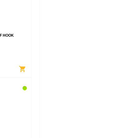
F HOOK
shopping_cart