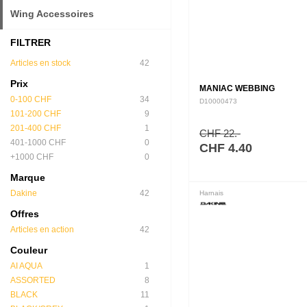
Wing Accessoires
FILTRER
Articles en stock
42
Prix
MANIAC WEBBING
0-100 CHF
34
D10000473
101-200 CHF
9
201-400 CHF
1
CHF 22.-
401-1000 CHF
0
CHF 4.40
+1000 CHF
0
Marque
Dakine
42
Harnais
Offres
Articles en action
42
Couleur
AI AQUA
1
ASSORTED
8
BLACK
11