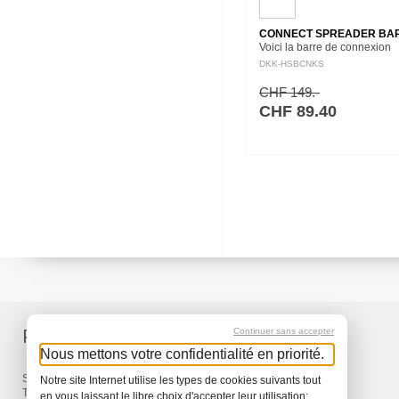
CONNECT SPREADER BAR
Voici la barre de connexion
révolutionnaire ; avec un cro
DKK-HSBCNKS
métal moulé par injection, ell
fiable et la première en son 
CHF 149.-
La…
CHF 89.40
Produits
Services
Continuer sans accepter
Nous mettons votre confidentialité en priorité.
Sacs à dos et Sacs
Livraison
Notre site Internet utilise les types de cookies suivants tout
Travel
Garantie
en vous laissant le libre choix d'accepter leur utilisation: