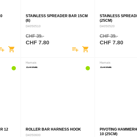
10
STAINLESS SPREADER BAR 15CM
STAINLESS SPREAD
(6)
(25CM)
D4050510
D4050520
CHF 39.-
CHF 39.-
CHF 7.80
CHF 7.80
ylist_add
shopping_cart
playlist_add
shopping_cart
Harnais
Harnais
R 12
ROLLER BAR HARNESS HOOK
PIVOTING HAMMERH
10 (25CM)
D4050600