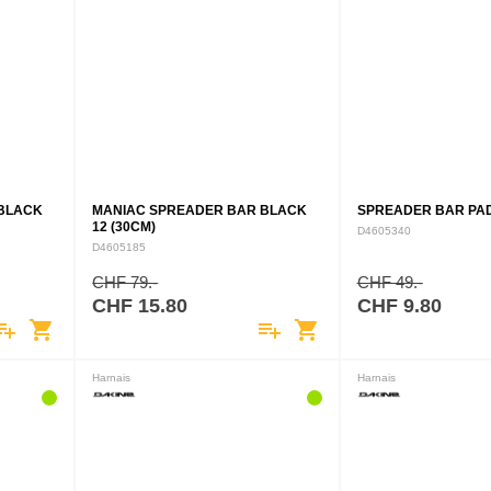
BLACK
MANIAC SPREADER BAR BLACK
SPREADER BAR PAD 
12 (30CM)
D4605340
D4605185
CHF 79.-
CHF 49.-
CHF 15.80
CHF 9.80
ylist_add
shopping_cart
playlist_add
shopping_cart
Harnais
Harnais