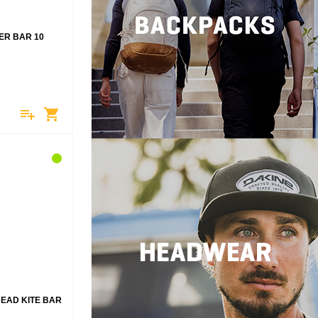
ER BAR 10
playlist_add
shopping_cart
EAD KITE BAR