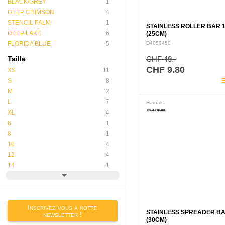
BLACK/GREY
1
DEEP CRIMSON
4
STENCIL PALM
1
STAINLESS ROLLER BAR 
DEEP LAKE
6
(25CM)
FLORIDA BLUE
5
D4050450
Taille
CHF 49.-
CHF 9.80
XS
11
pla
S
8
M
2
L
7
Harnais
XL
4
6
1
8
1
10
4
12
4
14
1
Inscrivez-vous à notre
STAINLESS SPREADER BA
newsletter !
(30CM)