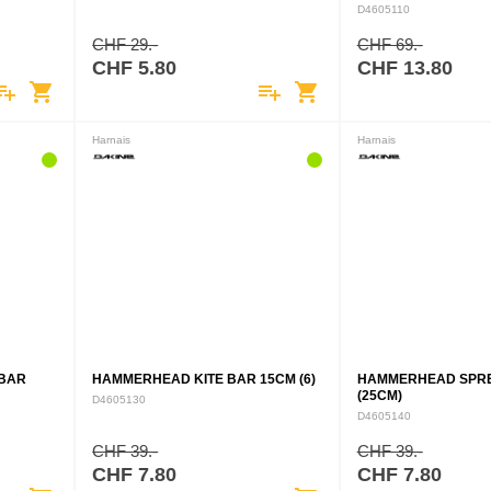
D4605110
CHF 29.-
CHF 69.-
CHF 5.80
CHF 13.80
ylist_add
shopping_cart
playlist_add
shopping_cart
Harnais
Harnais
 BAR
HAMMERHEAD KITE BAR 15CM (6)
HAMMERHEAD SPRE
(25CM)
D4605130
D4605140
CHF 39.-
CHF 39.-
CHF 7.80
CHF 7.80