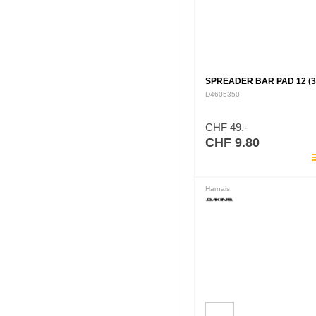
SPREADER BAR PAD 12 (
D4605350
CHF 49.-
CHF 9.80
pla
Harnais