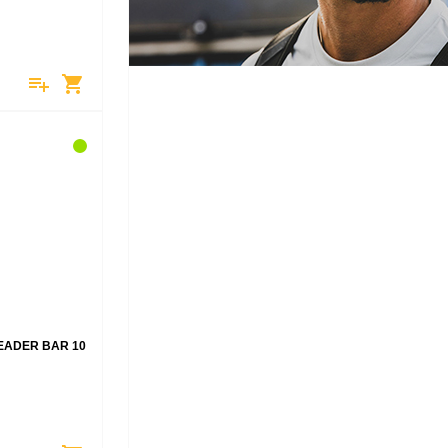
playlist_add
shopping_cart
ADER BAR 10