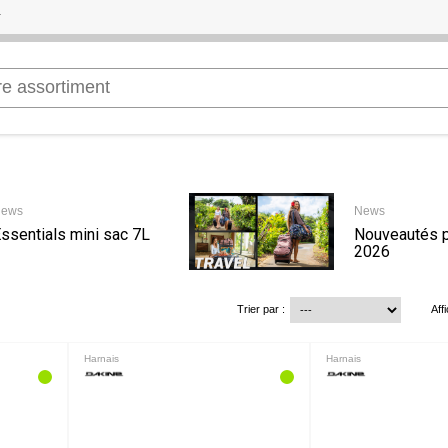
ews
News
ssentials mini sac 7L
Nouveautés 
2026
Trier par :
Aff
Harnais
Harnais