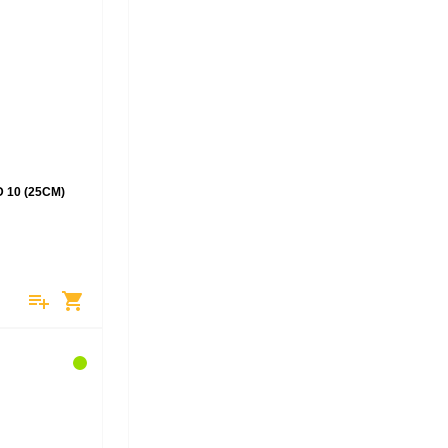
10 (25CM)
playlist_add
shopping_cart