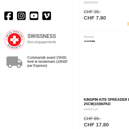
D4050530
CHF 39.-
CHF 7.80
pla
SWISSNESS
Harnais
Nos engagements
local_shipping
Commandé avant 15h00,
livré le lendemain (16h00
par Express)
KINGPIN KITE SPREADER
25CM(10)W.PAD
D4605125
CHF 89.-
CHF 17.80