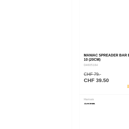
MANIAC SPREADER BAR 
10 (20CM)
D4605184
CHF 79.-
CHF 39.50
pla
Harnais