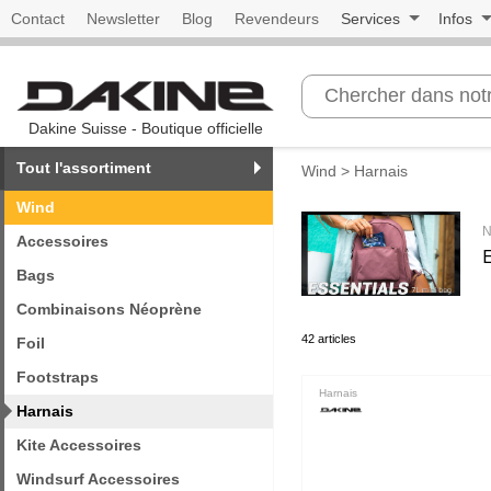
Contact
Newsletter
Blog
Revendeurs
Services
Infos
Dakine Suisse - Boutique officielle
Tout l'assortiment
Wind
> Harnais
Wind
N
Accessoires
E
Bags
Combinaisons Néoprène
42 articles
Foil
Footstraps
Harnais
Harnais
Kite Accessoires
Windsurf Accessoires