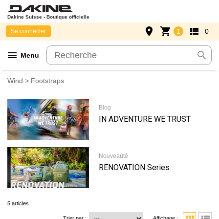
Dakine Suisse - Boutique officielle
place
shopping_cart
view_list
1
0
Se connecter
menu
search
Menu
Wind
> Footstraps
Blog
IN ADVENTURE WE TRUST
Nouveauté
RENOVATION Series
5 articles
Trier par :
Affichage :