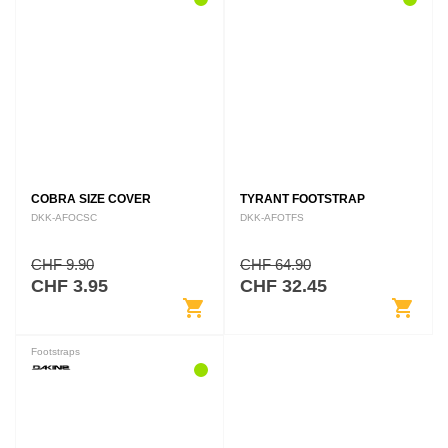
COBRA SIZE COVER
TYRANT FOOTSTRAP
DKK-AFOCSC
DKK-AFOTFS
CHF 9.90
CHF 64.90
CHF 3.95
CHF 32.45
shopping_cart
shopping_cart
Footstraps