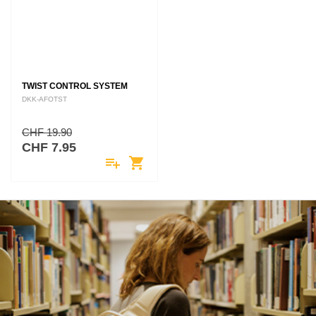
TWIST CONTROL SYSTEM
DKK-AFOTST
CHF 19.90
CHF 7.95
playlist_add
shopping_cart