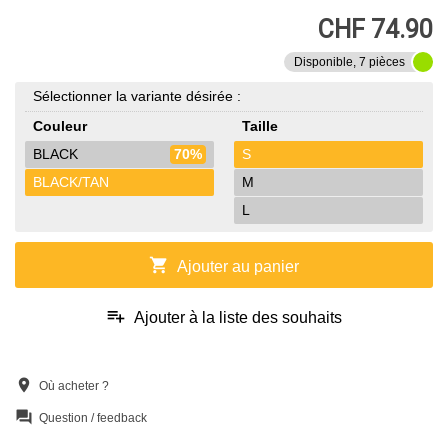
CHF 74.90
Disponible, 7 pièces
Sélectionner la variante désirée :
Couleur
Taille
BLACK
70%
S
BLACK/TAN
M
L
shopping_cart
Ajouter au panier
playlist_add
Ajouter à la liste des souhaits
location_on
Où acheter ?
question_answer
Question / feedback