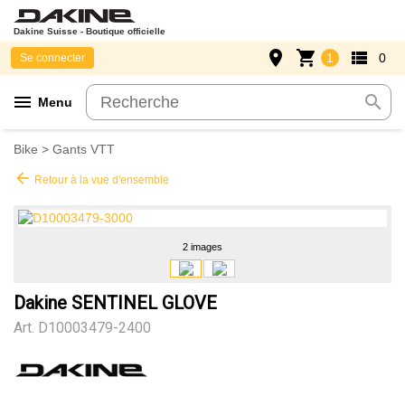
Dakine Suisse - Boutique officielle
place
shopping_cart
view_list
1
0
Se connecter
menu
search
Menu
Bike
>
Gants VTT
arrow_back
Retour à la vue d'ensemble
2 images
Dakine SENTINEL GLOVE
Art.
D10003479-2400