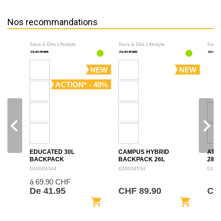
Nos recommandations
Sacs à Dos Lifestyle
Sacs à Dos Lifestyle
Sacs 
NEW
NEW
ACTION* - 40%
navigate_before
navigate_next
EDUCATED 30L
CAMPUS HYBRID
ATL
BACKPACK
BACKPACK 26L
28L
D10004344
D10004534
D100
à 69.90 CHF
De 41.95
CHF 89.90
CH
shopping_cart
shopping_cart