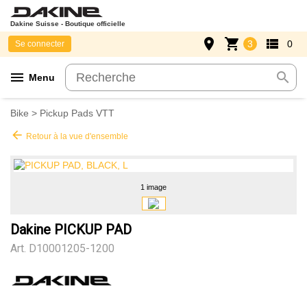
Dakine Suisse - Boutique officielle
place
shopping_cart
view_list
3
0
Se connecter
menu
search
Menu
Bike
>
Pickup Pads VTT
arrow_back
Retour à la vue d'ensemble
1 image
Dakine PICKUP PAD
Art.
D10001205-1200