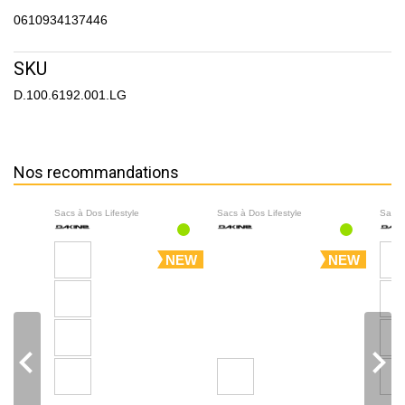
0610934137446
SKU
D.100.6192.001.LG
Nos recommandations
Sacs à Dos Lifestyle
Sacs à Dos Lifestyle
Sacs 
NEW
NEW
navigate_before
navigate_next