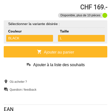
CHF 169.-
Disponible, plus de 10 pièces
Sélectionner la variante désirée :
Couleur
Taille
BLACK
L
shopping_cart
Ajouter au panier
playlist_add
Ajouter à la liste des souhaits
location_on
Où acheter ?
question_answer
Question / feedback
EAN