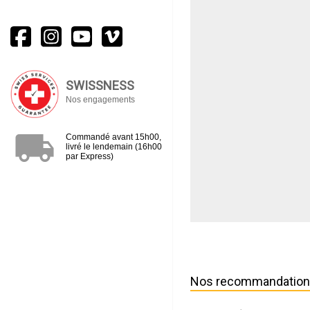
SWISSNESS
Nos engagements
local_shipping
Commandé avant 15h00,
livré le lendemain (16h00
par Express)
Nos recommandatio