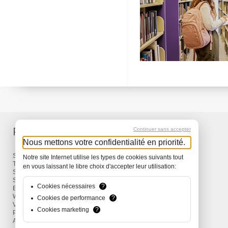
Produits
Services
Continuer sans accepter
Nous mettons votre confidentialité en priorité.
Sacs à dos et Sacs
Livraison
Notre site Internet utilise les types de cookies suivants tout
Travel
Garantie
en vous laissant le libre choix d'accepter leur utilisation:
Snow
Surf
Cookies nécessaires
?
Bike
Wind
Cookies de performance
?
Vêtements et Accessoires
Cookies marketing
?
Promotions
Actions