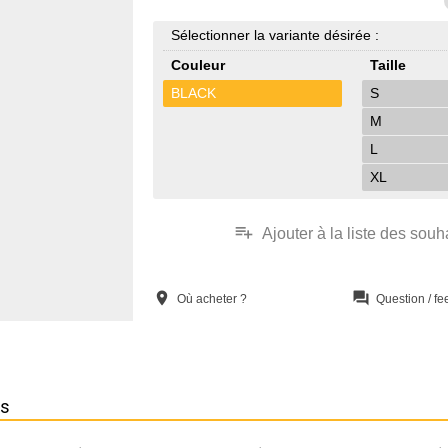
Sélectionner la variante désirée :
Couleur
Taille
BLACK
S
M
L
XL
playlist_add
Ajouter à la liste des souh
location_on
question_answer
Où acheter ?
Question / f
ns