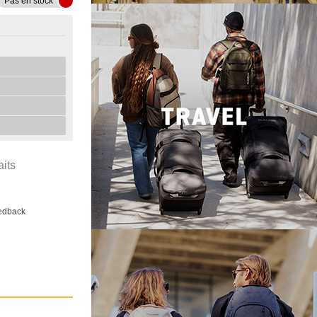
Pas en stock
aits
eedback