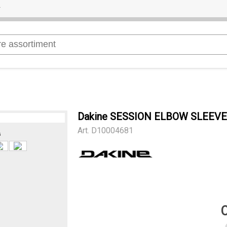
Dakine SESSION ELBOW SLEEV
Art.
D10004681
s