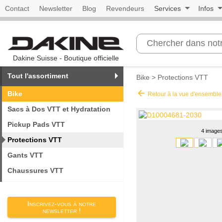
Contact
Newsletter
Blog
Revendeurs
Services
Infos
Dakine Suisse - Boutique officielle
Tout l'assortiment
Bike
>
Protections VTT
arrow_back
Bike
Retour à la vue d'ensemble
Sacs à Dos VTT et Hydratation
Pickup Pads VTT
4 image
Protections VTT
Gants VTT
Chaussures VTT
Inscrivez-vous à notre
newsletter !