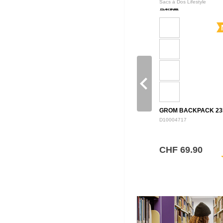
Sacs à Dos Lifestyle
navigate_before
GROM BACKPACK 23
D10004717
CHF 69.90
sh