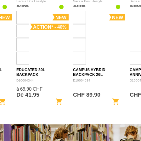
Sacs à Dos Lifestyle
Sacs à Dos Lifestyle
Sacs à 
NEW
NEW
NEW
ACTION* - 40%
L
EDUCATED 30L
CAMPUS HYBRID
CAMP
BACKPACK
BACKPACK 26L
ANNI
BACK
D10004344
D10004534
D1000
à 69.90 CHF
De 41.95
CHF 89.90
CHF
opping_cart
shopping_cart
shopping_cart