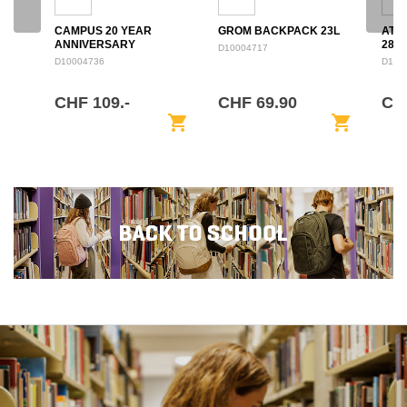
CAMPUS 20 YEAR
GROM BACKPACK 23L
ATL
ANNIVERSARY
28L
D10004717
BACKPACK 28L
D10004736
D100
CHF 109.-
CHF 69.90
CH
shopping_cart
shopping_cart