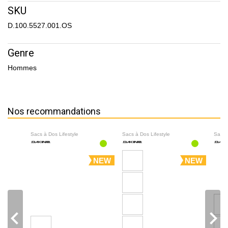
SKU
D.100.5527.001.OS
Genre
Hommes
Nos recommandations
Sacs à Dos Lifestyle
Sacs à Dos Lifestyle
Sacs 
NEW
NEW
navigate_before
navigate_next