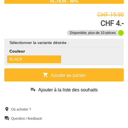
ACTION - 80%
CHF 19.90
CHF 4.-
Disponible, plus de 10 pièces
Sélectionner la variante désirée :
Couleur
BLACK
shopping_cart
Ajouter au panier
playlist_add
Ajouter à la liste des souhaits
location_on
Où acheter ?
question_answer
Question / feedback