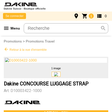
Dakine Suisse - Boutique officielle
place
shopping_cart
view_list
1
0
Se connecter
menu
search
Menu
Promotions
>
Promotions Travel
arrow_back
Retour à la vue d'ensemble
1 image
Dakine CONCOURSE LUGGAGE STRAP
Art.
D10003422-1000