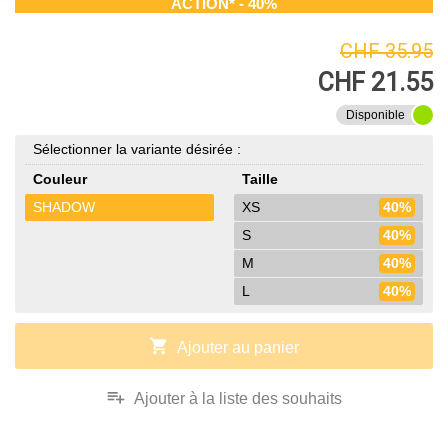
ACTION* - 40%
CHF 35.95
CHF 21.55
Disponible
Sélectionner la variante désirée :
Couleur
Taille
SHADOW
XS
40%
S
40%
M
40%
L
40%
shopping_cart
Ajouter au panier
playlist_add
Ajouter à la liste des souhaits