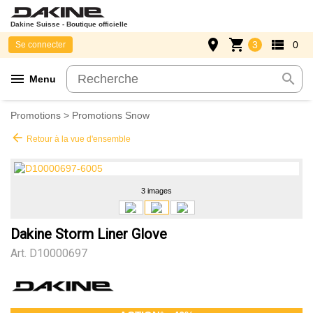
Dakine Suisse - Boutique officielle
place
shopping_cart
view_list
3
0
Se connecter
menu
search
Menu
Promotions
>
Promotions Snow
arrow_back
Retour à la vue d'ensemble
3 images
Dakine Storm Liner Glove
Art.
D10000697