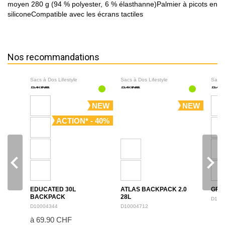
moyen 280 g (94 % polyester, 6 % élasthanne)Palmier à picots en
siliconeCompatible avec les écrans tactiles
Nos recommandations
Sacs à Dos Lifestyle
Sacs à Dos Lifestyle
Sacs 
NEW
NEW
ACTION* - 40%
navigate_before
navigate_next
EDUCATED 30L
ATLAS BACKPACK 2.0
GRO
BACKPACK
28L
D100
D10004344
D10004712
à 69.90 CHF