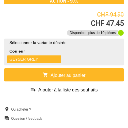
ACTION - 50%
CHF 94.90
CHF 47.45
Disponible, plus de 10 pièces
Sélectionner la variante désirée :
Couleur
GEYSER GREY
shopping_cart
Ajouter au panier
playlist_add
Ajouter à la liste des souhaits
location_on
Où acheter ?
question_answer
Question / feedback