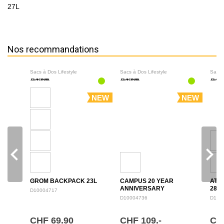
27L
Nos recommandations
Sacs à Dos Lifestyle
Sacs à Dos Lifestyle
Sacs 
NEW
NEW
navigate_before
navigate_next
GROM BACKPACK 23L
CAMPUS 20 YEAR
ATL
ANNIVERSARY
28L
D10004717
BACKPACK 28L
D10004736
D100
CHF 69.90
CHF 109.-
CH