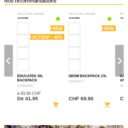
Nos recommandations
Sacs à Dos Lifestyle
Sacs à Dos Lifestyle
Sacs 
NEW
NEW
ACTION* - 40%
navigate_before
navigate_next
EDUCATED 30L
GROM BACKPACK 23L
CAM
BACKPACK
ANN
D10004717
BAC
D10004344
D100
à 69.90 CHF
De 41.95
CHF 69.90
CHF
shopping_cart
shopping_cart