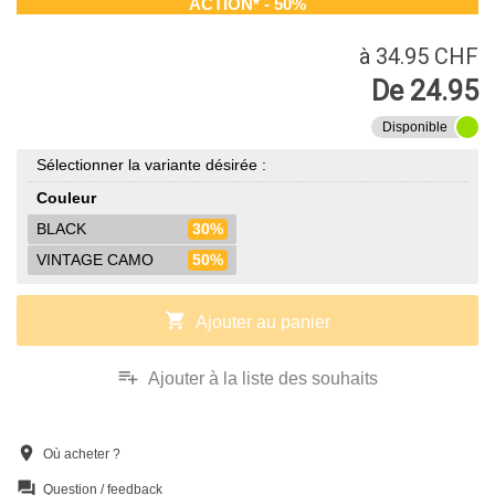
ACTION* - 50%
à 34.95 CHF
De 24.95
Disponible
Sélectionner la variante désirée :
Couleur
BLACK
30%
VINTAGE CAMO
50%
shopping_cart
Ajouter au panier
playlist_add
Ajouter à la liste des souhaits
location_on
Où acheter ?
question_answer
Question / feedback