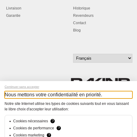
Livraison
Historique
Garantie
Revendeurs
Contact
Blog
Continuer sans accepter
Nous mettons votre confidentialité en priorité.
Inscrivez-vous à notre newsletter !
Notre site Internet utilise les types de cookies suivants tout en vous laissant
le libre choix d'accepter leur utilisation:
© Bucher+Walt 2011-2026
Tous droits réservés - Informations non contractuelles
Cookies nécessaires
?
Conditions générales
Cookies de performance
?
Politique de Confidentialité
Cookies marketing
?