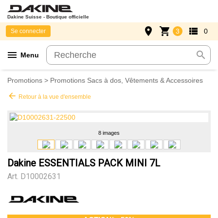
Dakine Suisse - Boutique officielle
place
shopping_cart
view_list
3
0
Se connecter
menu
search
Menu
Promotions
>
Promotions Sacs à dos, Vêtements & Accessoires
arrow_back
Retour à la vue d'ensemble
8 images
Dakine ESSENTIALS PACK MINI 7L
Art.
D10002631