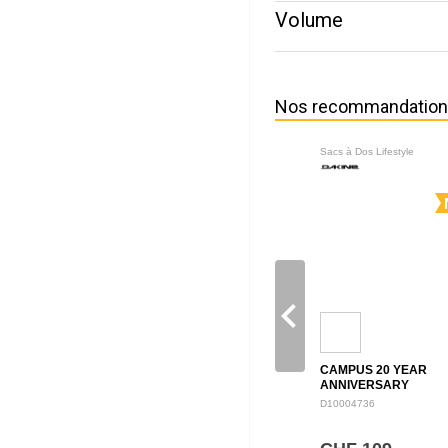
Volume
Nos recommandatio
Sacs à Dos Lifestyle
navigate_before
CAMPUS 20 YEAR
ANNIVERSARY
BACKPACK 28L
D10004736