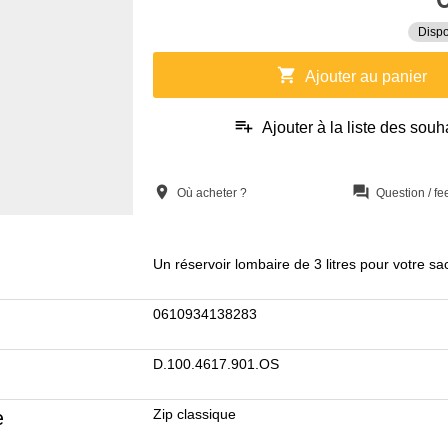
Dispo
shopping_cart
Ajouter au panier
playlist_add
Ajouter à la liste des souh
location_on
question_answer
Où acheter ?
Question / f
Un réservoir lombaire de 3 litres pour votre sa
0610934138283
D.100.4617.901.OS
e
Zip classique