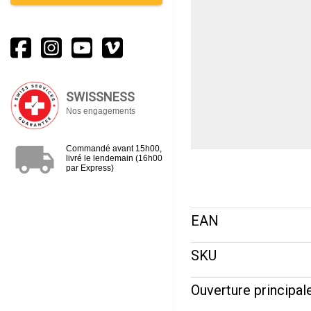
SWISSNESS
Nos engagements
local_shipping
Commandé avant 15h00,
livré le lendemain (16h00
par Express)
EAN
SKU
Ouverture principal