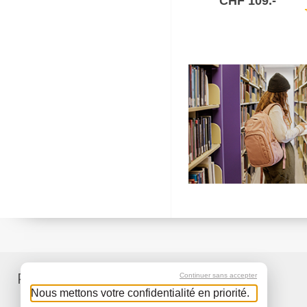
CHF 109.-
sh
Produits
Services
Continuer sans accepter
Nous mettons votre confidentialité en priorité.