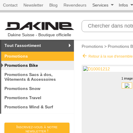
Contact
Newsletter
Blog
Revendeurs
Services
Infos
Dakine Suisse - Boutique officielle
Tout l'assortiment
Promotions
>
Promotions B
arrow_back
Promotions
Retour à la vue d'ensemble
Promotions Bike
Promotions Sacs à dos,
1 image
Vêtements & Accessoires
Promotions Snow
Promotions Travel
Promotions Wind & Surf
Inscrivez-vous à notre
newsletter !