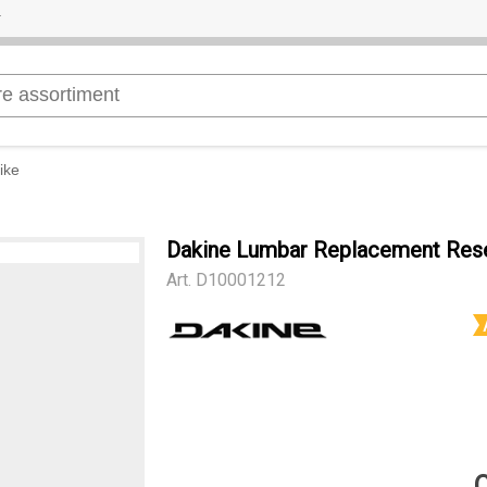
ike
Dakine Lumbar Replacement Rese
Art.
D10001212