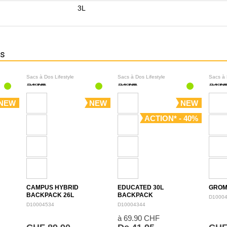
3L
ns
Sacs à Dos Lifestyle
Sacs à Dos Lifestyle
Sacs à 
NEW
NEW
NEW
ACTION* - 40%
CAMPUS HYBRID
EDUCATED 30L
GROM
BACKPACK 26L
BACKPACK
D1000
D10004534
D10004344
à 69.90 CHF