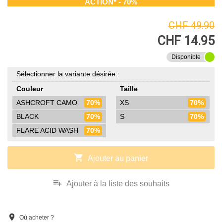
ACTION* - 70%
CHF 49.90
CHF 14.95
Disponible
Sélectionner la variante désirée :
Couleur
Taille
ASHCROFT CAMO
70%
XS
70%
BLACK
70%
S
70%
FLARE ACID WASH
70%
shopping_cart
Ajouter au panier
playlist_add
Ajouter à la liste des souhaits
location_on
Où acheter ?