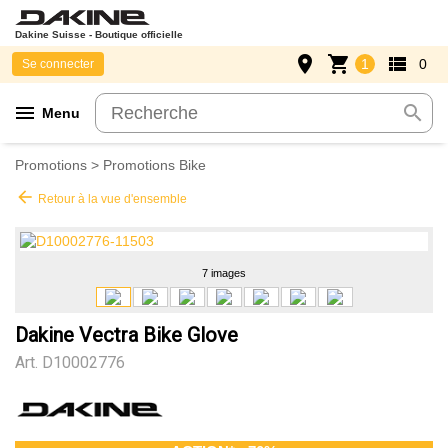
Dakine Suisse - Boutique officielle
place
shopping_cart
view_list
1
0
Se connecter
menu
search
Menu
Promotions
>
Promotions Bike
arrow_back
Retour à la vue d'ensemble
7 images
Dakine Vectra Bike Glove
Art.
D10002776