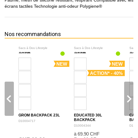
Paume, mesh de silicone résistant, respirant Compatible avec les
écrans tactiles Technologie anti-odeur Polygiene®
Nos recommandations
Sacs à Dos Lifestyle
Sacs à Dos Lifestyle
Sacs 
NEW
NEW
ACTION* - 40%
navigate_before
navigate_next
GROM BACKPACK 23L
EDUCATED 30L
CAM
BACKPACK
BAC
D10004717
D10004344
D100
à 69.90 CHF