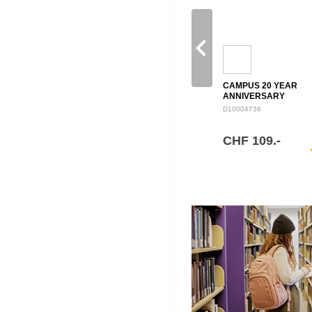
navigate_before
CAMPUS 20 YEAR
ANNIVERSARY
BACKPACK 28L
D10004736
CHF 109.-
sh