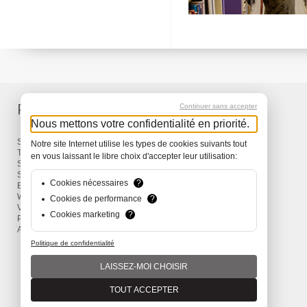
Produits
Services
Continuer sans accepter
Nous mettons votre confidentialité en priorité.
Sacs à dos et Sacs
Livraison
Notre site Internet utilise les types de cookies suivants tout
Travel
Garantie
en vous laissant le libre choix d'accepter leur utilisation:
Snow
Surf
Cookies nécessaires
?
Bike
Wind
Cookies de performance
?
Vêtements et Accessoires
Cookies marketing
?
Promotions
Actions
Politique de confidentialité
LAISSEZ-MOI CHOISIR
TOUT ACCEPTER