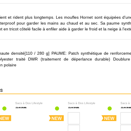
ent et rident plus longtemps. Les moufles Hornet sont équipées d'une
waterproof pour garder les mains au chaud et au sec. Sa paume synth
 en tricot côtelé facile à enfiler aide à garder le froid et la neige à l'ext
haute densité[110 / 280 g] PAUME: Patch synthétique de renforcem
yester traité DWR (traitement de déperlance durable) Doublure
 polaire
ns
Sacs à Dos Lifestyle
Sacs à Dos Lifestyle
Sacs à 
NEW
NEW
NEW