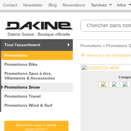
Contact
Newsletter
Blog
Revendeurs
Services
Infos
Dakine Suisse - Boutique officielle
Tout l'assortiment
Promotions
>
Promotions 
arrow_back
Promotions
Retour à la vue d'ensemble
Promotions Bike
Promotions Sacs à dos,
5 image
Vêtements & Accessoires
Promotions Snow
Promotions Travel
Promotions Wind & Surf
Inscrivez-vous à notre
newsletter !