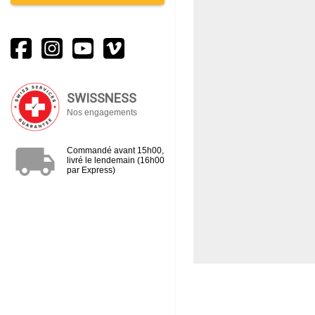
SWISSNESS
Nos engagements
local_shipping
Commandé avant 15h00,
livré le lendemain (16h00
par Express)