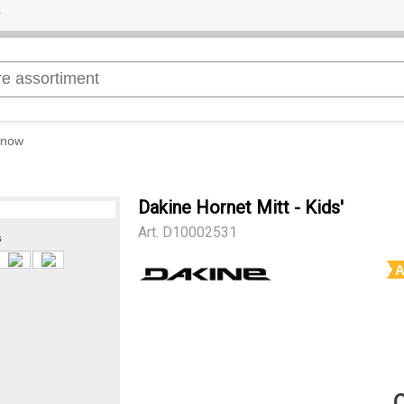
Snow
Dakine Hornet Mitt - Kids'
Art.
D10002531
s
A