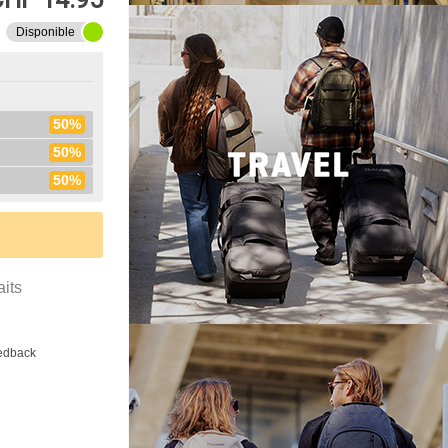
Disponible
50%
50%
50%
aits
eedback