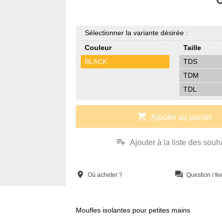
Sélectionner la variante désirée :
Couleur
Taille
BLACK
TDS
TDM
TDL
shopping_cart
Ajouter au panier
playlist_add
Ajouter à la liste des souh
location_on
question_answer
Où acheter ?
Question / f
Moufles isolantes pour petites mains