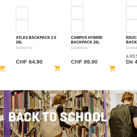
ATLAS BACKPACK 2.0
CAMPUS HYBRID
EDUC
28L
BACKPACK 26L
BACK
D10004712
D10004534
D1000
à 69
CHF 64.90
CHF 89.90
De 
opping_cart
shopping_cart
shopping_cart