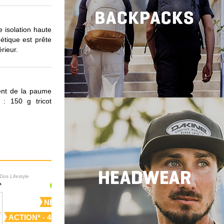
 isolation haute
étique est prête
érieur.
ent de la paume
 : 150 g tricot
Dos Lifestyle
Sacs à Dos Lifestyle
NEW
NEW
ACTION* - 40%