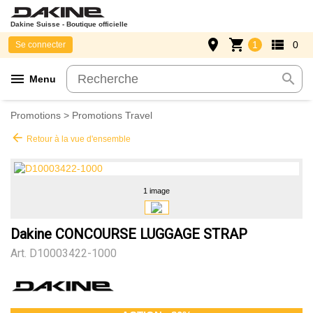
Dakine Suisse - Boutique officielle
place
shopping_cart
view_list
1
0
Se connecter
menu
search
Menu
Promotions
>
Promotions Travel
arrow_back
Retour à la vue d'ensemble
1 image
Dakine CONCOURSE LUGGAGE STRAP
Art.
D10003422-1000