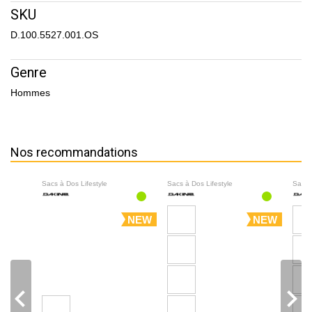
SKU
D.100.5527.001.OS
Genre
Hommes
Nos recommandations
Sacs à Dos Lifestyle
Sacs à Dos Lifestyle
Sacs 
NEW
NEW
navigate_before
navigate_next