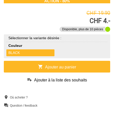
ACTION - 80%
CHF 19.90
CHF 4.-
Disponible, plus de 10 pièces
Sélectionner la variante désirée :
Couleur
BLACK
shopping_cart
Ajouter au panier
playlist_add
Ajouter à la liste des souhaits
location_on
Où acheter ?
question_answer
Question / feedback