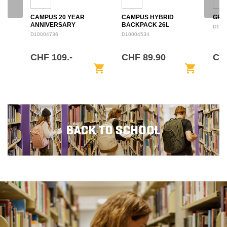
CAMPUS 20 YEAR
CAMPUS HYBRID
GRO
ANNIVERSARY
BACKPACK 26L
D100
BACKPACK 28L
D10004736
D10004534
CHF 109.-
CHF 89.90
CH
shopping_cart
shopping_cart