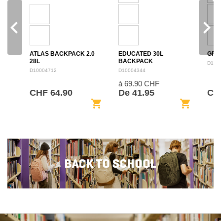
navigate_before
navigate_next
ATLAS BACKPACK 2.0
EDUCATED 30L
GRO
28L
BACKPACK
D100
D10004712
D10004344
à 69.90 CHF
CHF 64.90
De 41.95
CH
shopping_cart
shopping_cart