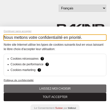
Continuer sans accepter
Nous mettons votre confidentialité en priorité.
Inscrivez-vous à notre newsletter !
Notre site Internet utilise les types de cookies suivants tout en vous laissant
le libre choix d'accepter leur utilisation:
© Bucher+Walt 2011-2026
Tous droits réservés - Informations non contractuelles
Cookies nécessaires
?
Conditions générales
Cookies de performance
?
Politique de Confidentialité
Cookies marketing
?
Conception et réalisation :
hsolutions.ch
Politique de confidentialité
LAISSEZ-MOI CHOISIR
TOUT ACCEPTER
Le Consentement
Suisse
par
biskoui