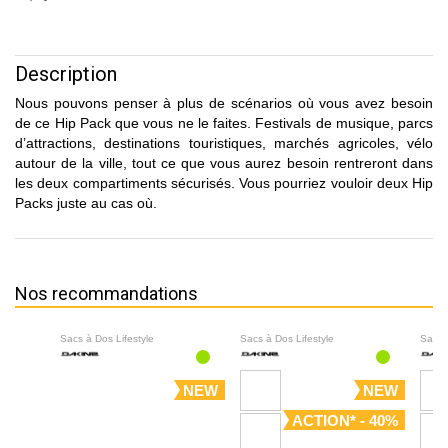
Description
Nous pouvons penser à plus de scénarios où vous avez besoin
de ce Hip Pack que vous ne le faites. Festivals de musique, parcs
d’attractions, destinations touristiques, marchés agricoles, vélo
autour de la ville, tout ce que vous aurez besoin rentreront dans
les deux compartiments sécurisés. Vous pourriez vouloir deux Hip
Packs juste au cas où.
Nos recommandations
Sacs à Dos Lifestyle
Sacs à Dos Lifestyle
Sacs 
NEW
NEW
ACTION* - 40%