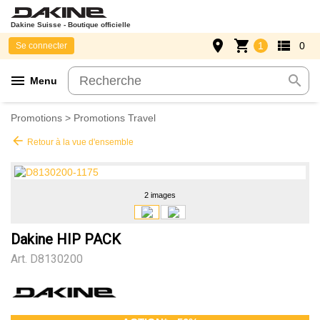
Dakine Suisse - Boutique officielle
place
shopping_cart
view_list
1
0
Se connecter
menu
search
Menu
Promotions
>
Promotions Travel
arrow_back
Retour à la vue d'ensemble
2 images
Dakine HIP PACK
Art.
D8130200