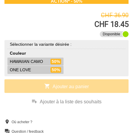
ACTION* - 50%
CHF 36.90
CHF 18.45
Disponible
Sélectionner la variante désirée :
Couleur
HAWAIIAN CAMO
50%
ONE LOVE
50%
shopping_cart
Ajouter au panier
playlist_add
Ajouter à la liste des souhaits
location_on
Où acheter ?
question_answer
Question / feedback