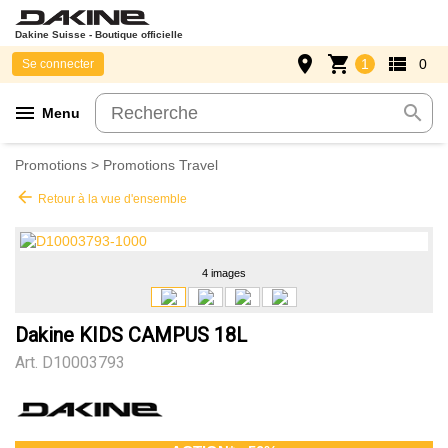
Dakine Suisse - Boutique officielle
place
shopping_cart
view_list
1
0
Se connecter
menu
search
Menu
Promotions
>
Promotions Travel
arrow_back
Retour à la vue d'ensemble
4 images
Dakine KIDS CAMPUS 18L
Art.
D10003793