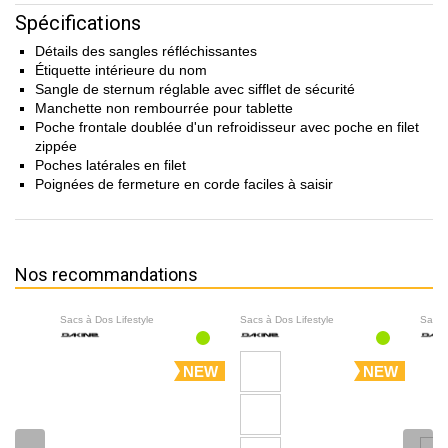
Spécifications
Détails des sangles réfléchissantes
Étiquette intérieure du nom
Sangle de sternum réglable avec sifflet de sécurité
Manchette non rembourrée pour tablette
Poche frontale doublée d'un refroidisseur avec poche en filet
zippée
Poches latérales en filet
Poignées de fermeture en corde faciles à saisir
Nos recommandations
Sacs à Dos Lifestyle
Sacs à Dos Lifestyle
Sacs 
NEW
NEW