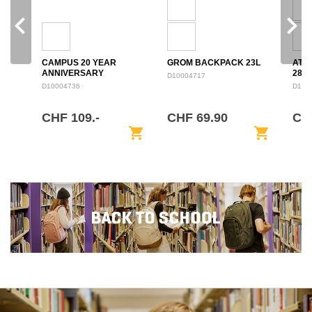
navigate_before
navigate_next
CAMPUS 20 YEAR
GROM BACKPACK 23L
ATL
ANNIVERSARY
28L
D10004717
BACKPACK 28L
D10004736
D100
CHF 109.-
CHF 69.90
CH
shopping_cart
shopping_cart