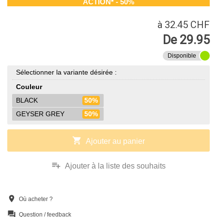
ACTION* - 50%
à 32.45 CHF
De 29.95
Disponible
Sélectionner la variante désirée :
Couleur
BLACK
50%
GEYSER GREY
50%
shopping_cart
Ajouter au panier
playlist_add
Ajouter à la liste des souhaits
location_on
Où acheter ?
question_answer
Question / feedback