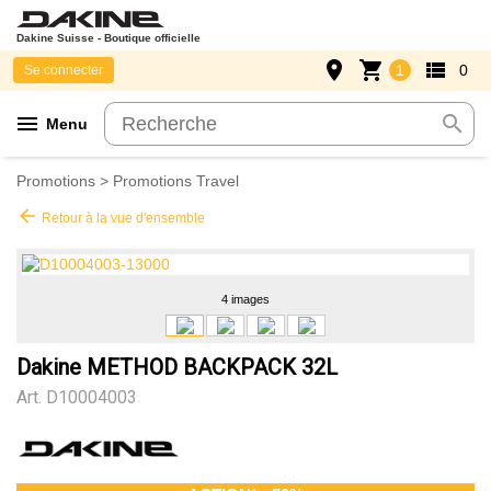
Dakine Suisse - Boutique officielle
place
shopping_cart
view_list
1
0
Se connecter
menu
search
Menu
Promotions
>
Promotions Travel
arrow_back
Retour à la vue d'ensemble
4 images
Dakine METHOD BACKPACK 32L
Art.
D10004003