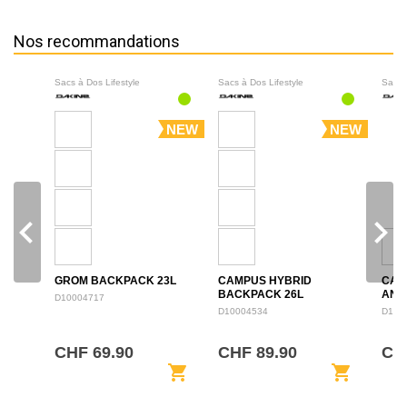
Nos recommandations
Sacs à Dos Lifestyle
Sacs à Dos Lifestyle
Sacs 
NEW
NEW
navigate_before
navigate_next
GROM BACKPACK 23L
CAMPUS HYBRID
CAM
BACKPACK 26L
ANN
D10004717
BAC
D10004534
D100
CHF 69.90
CHF 89.90
CHF
shopping_cart
shopping_cart