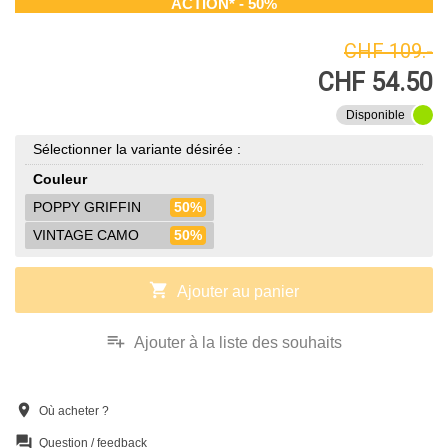
ACTION* - 50%
CHF 109.-
CHF 54.50
Disponible
Sélectionner la variante désirée :
Couleur
POPPY GRIFFIN
50%
VINTAGE CAMO
50%
shopping_cart
Ajouter au panier
playlist_add
Ajouter à la liste des souhaits
location_on
Où acheter ?
question_answer
Question / feedback