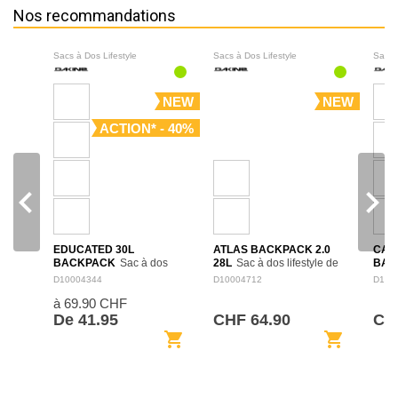
Nos recommandations
Sacs à Dos Lifestyle
Sacs à Dos Lifestyle
Sacs 
NEW
NEW
ACTION* - 40%
navigate_before
navigate_next
EDUCATED 30L
ATLAS BACKPACK 2.0
CAM
BACKPACK
Sac à dos
28L
Sac à dos lifestyle de
BAC
spacieux de 30 L pensé
28 L, conçu pour les trajets
polyv
D10004344
D10004712
D100
pour l’école, le travail et les
quotidiens, l’école ou les
combi
à 69.90 CHF
déplacements quotidiens.
loisirs. Son format structuré
cabas
Son organisation intérieure
facilite le rangement des
à dos
De 41.95
CHF 64.90
CH
permet de séparer…
affaires…
esca
shopping_cart
shopping_cart
de v