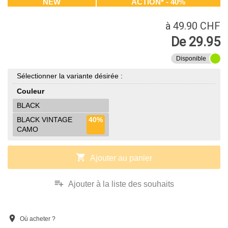
NEW
ACTION* - 40%
à 49.90 CHF
De 29.95
Disponible
Sélectionner la variante désirée :
Couleur
BLACK
BLACK VINTAGE
40%
CAMO
shopping_cart
Ajouter au panier
playlist_add
Ajouter à la liste des souhaits
location_on
Où acheter ?