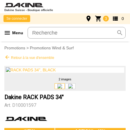
Dakine Suisse - Boutique officielle
place
shopping_cart
view_list
3
0
Se connecter
menu
search
Menu
Promotions
>
Promotions Wind & Surf
arrow_back
Retour à la vue d'ensemble
2 images
Dakine RACK PADS 34"
Art.
D10001597