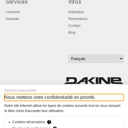
Services
Infos
Livraison
Historique
Garantie
Revendeurs
Contact
Blog
Continuer sans accepter
Nous mettons votre confidentialité en priorité.
Inscrivez-vous à notre newsletter !
Notre site Internet utilise les types de cookies suivants tout en vous laissant
le libre choix d'accepter leur utilisation:
© Bucher+Walt 2011-2026
Tous droits réservés - Informations non contractuelles
Conditions générales
Cookies nécessaires
?
Politique de Confidentialité