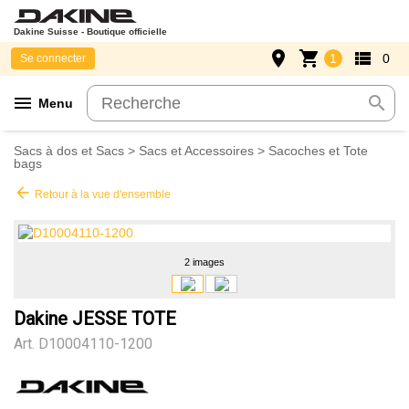
Dakine Suisse - Boutique officielle
place
shopping_cart
view_list
1
0
Se connecter
menu
search
Menu
Sacs à dos et Sacs
>
Sacs et Accessoires
>
Sacoches et Tote
bags
arrow_back
Retour à la vue d'ensemble
2 images
Dakine JESSE TOTE
Art.
D10004110-1200