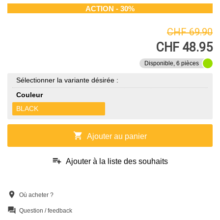
ACTION - 30%
CHF 69.90
CHF 48.95
Disponible, 6 pièces
Sélectionner la variante désirée :
Couleur
BLACK
shopping_cart
Ajouter au panier
playlist_add
Ajouter à la liste des souhaits
location_on
Où acheter ?
question_answer
Question / feedback