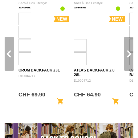
Sacs à Dos Lifestyle
Sacs à Dos Lifestyle
Sacs 
NEW
NEW
navigate_before
navigate_next
GROM BACKPACK 23L
ATLAS BACKPACK 2.0
CAM
28L
BAC
D10004717
D10004712
D100
CHF 69.90
CHF 64.90
CH
shopping_cart
shopping_cart