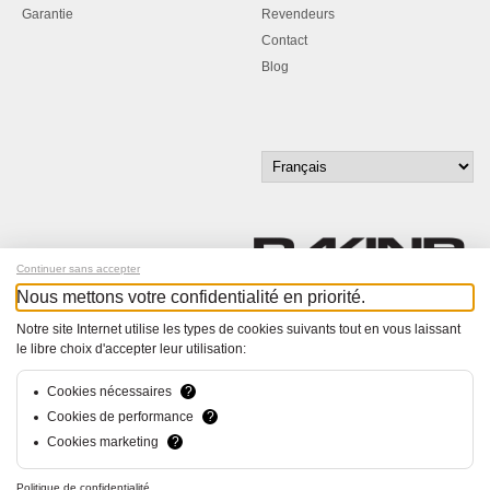
Garantie
Revendeurs
Contact
Blog
Continuer sans accepter
Nous mettons votre confidentialité en priorité.
Inscrivez-vous à notre newsletter !
Notre site Internet utilise les types de cookies suivants tout en vous laissant
le libre choix d'accepter leur utilisation:
© Bucher+Walt 2011-2026
Tous droits réservés - Informations non contractuelles
Cookies nécessaires
?
Conditions générales
Cookies de performance
?
Politique de Confidentialité
Cookies marketing
?
Conception et réalisation :
hsolutions.ch
Politique de confidentialité