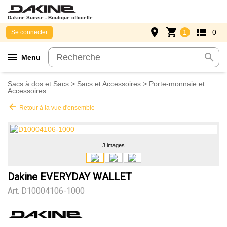
Dakine Suisse - Boutique officielle
place
shopping_cart
view_list
1
0
Se connecter
menu
search
Menu
Sacs à dos et Sacs
>
Sacs et Accessoires
>
Porte-monnaie et
Accessoires
arrow_back
Retour à la vue d'ensemble
3 images
Dakine EVERYDAY WALLET
Art.
D10004106-1000