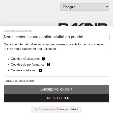
Continuer sans accepter
Nous mettons votre confidentialité en priorité.
Inscrivez-vous à notre newsletter !
Notre site Internet utilise les types de cookies suivants tout en vous laissant
le libre choix d'accepter leur utilisation:
© Bucher+Walt 2011-2026
Tous droits réservés - Informations non contractuelles
Cookies nécessaires
?
Conditions générales
Cookies de performance
?
Politique de Confidentialité
Cookies marketing
?
Conception et réalisation :
hsolutions.ch
Politique de confidentialité
LAISSEZ-MOI CHOISIR
TOUT ACCEPTER
Le Consentement
Suisse
par
biskoui