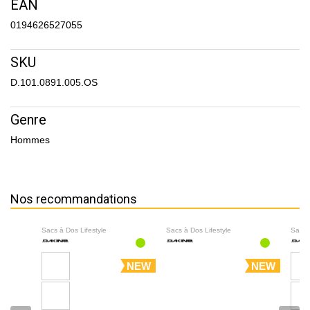
EAN
0194626527055
SKU
D.101.0891.005.OS
Genre
Hommes
Nos recommandations
Sacs à Dos Lifestyle
Sacs à Dos Lifestyle
Sacs 
NEW
NEW