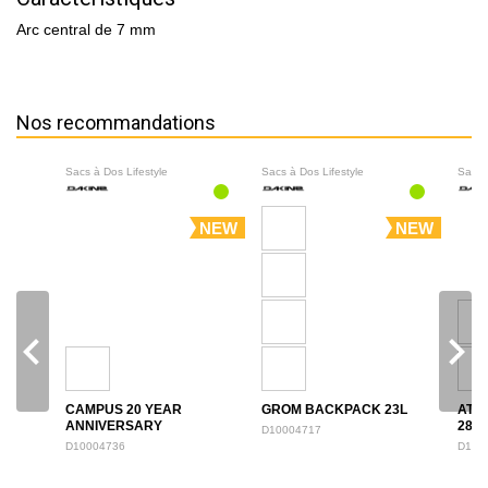
Arc central de 7 mm
Nos recommandations
Sacs à Dos Lifestyle
Sacs à Dos Lifestyle
Sacs 
NEW
NEW
navigate_before
navigate_next
CAMPUS 20 YEAR
GROM BACKPACK 23L
ATL
ANNIVERSARY
28L
D10004717
BACKPACK 28L
D10004736
D100