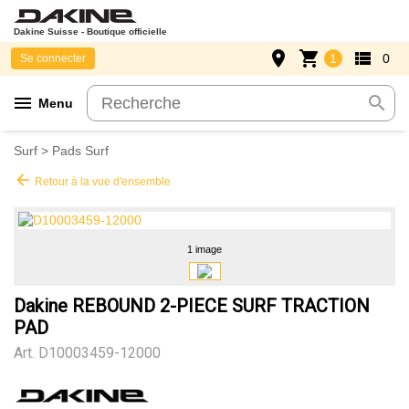
Dakine Suisse - Boutique officielle
place
shopping_cart
view_list
1
0
Se connecter
menu
search
Menu
Surf
>
Pads Surf
arrow_back
Retour à la vue d'ensemble
1 image
Dakine REBOUND 2-PIECE SURF TRACTION
PAD
Art.
D10003459-12000