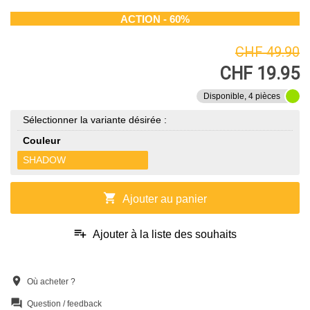
ACTION - 60%
CHF 49.90
CHF 19.95
Disponible, 4 pièces
Sélectionner la variante désirée :
Couleur
SHADOW
shopping_cart
Ajouter au panier
playlist_add
Ajouter à la liste des souhaits
location_on
Où acheter ?
question_answer
Question / feedback