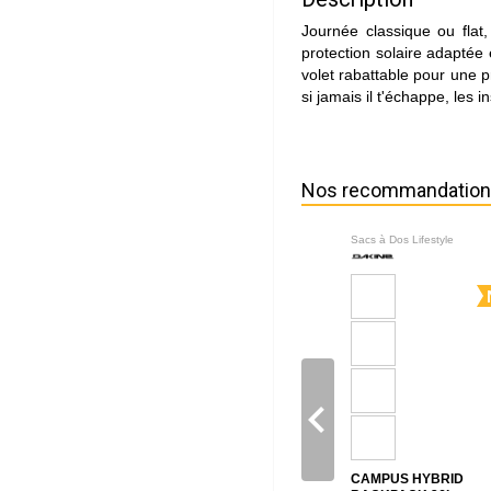
Journée classique ou flat
protection solaire adaptée 
volet rabattable pour une p
si jamais il t'échappe, les 
Nos recommandatio
Sacs à Dos Lifestyle
navigate_before
CAMPUS HYBRID