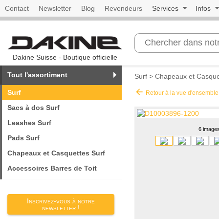
Contact
Newsletter
Blog
Revendeurs
Services
Infos
Dakine Suisse - Boutique officielle
Tout l'assortiment
Surf
>
Chapeaux et Casque
arrow_back
Surf
Retour à la vue d'ensemble
Sacs à dos Surf
Leashes Surf
6 image
Pads Surf
Chapeaux et Casquettes Surf
Accessoires Barres de Toit
Inscrivez-vous à notre
newsletter !