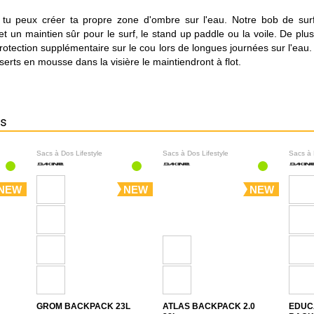
, tu peux créer ta propre zone d'ombre sur l'eau. Notre bob de sur
et un maintien sûr pour le surf, le stand up paddle ou la voile. De plus,
rotection supplémentaire sur le cou lors de longues journées sur l'eau.
inserts en mousse dans la visière le maintiendront à flot.
ns
Sacs à Dos Lifestyle
Sacs à Dos Lifestyle
Sacs à 
NEW
NEW
NEW
GROM BACKPACK 23L
ATLAS BACKPACK 2.0
EDUC