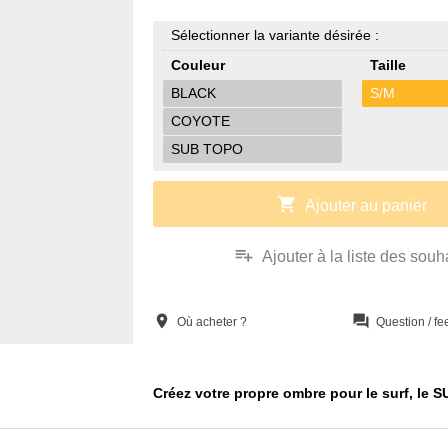
Sélectionner la variante désirée :
Couleur
Taille
BLACK
S/M
COYOTE
SUB TOPO
shopping_cart
Ajouter au panier
playlist_add
Ajouter à la liste des souh
location_on
question_answer
Où acheter ?
Question / f
Créez votre propre ombre pour le surf, le SU