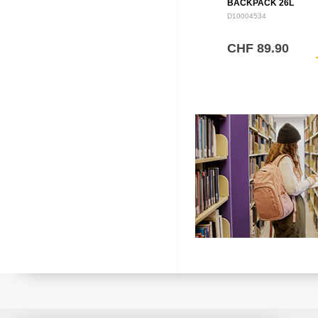
BACKPACK 26L
D10004534
CHF 89.90
sh