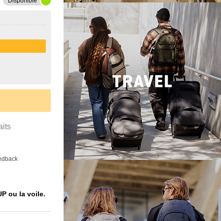
Disponible
aits
eedback
P ou la voile.