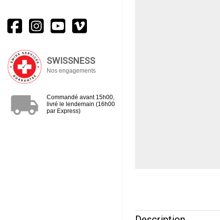
SWISSNESS
Nos engagements
local_shipping
Commandé avant 15h00,
livré le lendemain (16h00
par Express)
Description