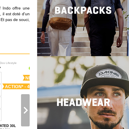
f Indo offre une
 il est doté d'un
 Et pas de souci,
Dos Lifestyle
Sacs à Dos Lifestyle
NEW
NEW
ACTION* - 40%
navigate_next
ATED 30L
CAMPUS 20 YEAR